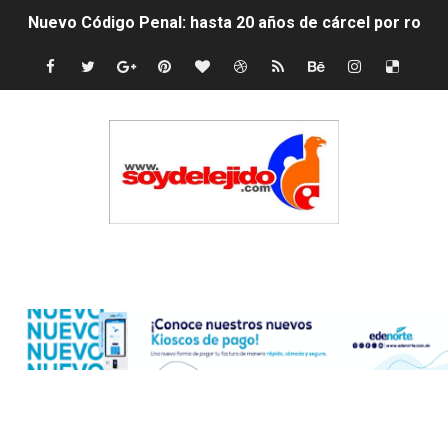
Nuevo Código Penal: hasta 20 años de cárcel por robo 
La nube sahariana número 14 se ha alejado de Repúblic
Tasa del dólar jueves 06 de agosto de 2026
Indomet pronostica temperaturas de hasta 35 °C para 
JAPY VERDEI MISS MICHELL ROSARIO
JAPY VERDEI MR. EDDY OLIVO (CONTROLANDOELEJID
Edenorte
Playas públicas y hoteles: ¿hasta dónde puede restring
Dólar bajó 9 cts. y era vendido a $58.44; el euro subió a
EDENORTE impulsa el desarrollo energético del Cibao C
Medallista olímpica Marileidy Paulino conquista oro en