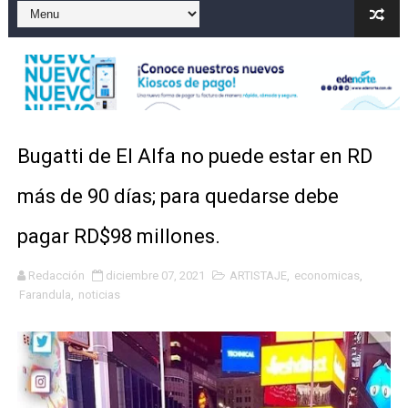
Un sismo de magnitud 3,4 se registra en una provincia
Incendio en Grecia quema 12,600 hectáreas y obliga a
Pacheman apuesta por la evolución del merengue típi
Un derrumbe en el centro de Cuba deja dos personas m
Bugatti de El Alfa no puede estar en RD
Condenan a dos 'streamers' franceses por torturar has
más de 90 días; para quedarse debe
pagar RD$98 millones.
Redacción
diciembre 07, 2021
ARTISTAJE
,
economicas
,
Farandula
,
noticias