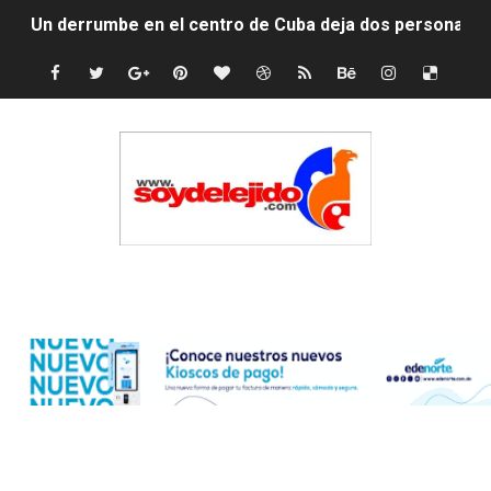
Un derrumbe en el centro de Cuba deja dos personas m
Condenan a dos 'streamers' franceses por torturar has
Nuevo Código Penal: hasta 20 años de cárcel por robo 
La nube sahariana número 14 se ha alejado de Repúblic
Tasa del dólar jueves 06 de agosto de 2026
Indomet pronostica temperaturas de hasta 35 °C para 
Edenorte
JAPY VERDEI MISS MICHELL ROSARIO
JAPY VERDEI MR. EDDY OLIVO (CONTROLANDOELEJID
Playas públicas y hoteles: ¿hasta dónde puede restring
Dólar bajó 9 cts. y era vendido a $58.44; el euro subió a