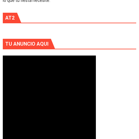
lo que tu fiesta necesite.
AT2
TU ANUNCIO AQUI