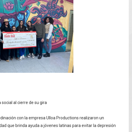
 de mujer en La Zurza, Distrito Nacional
 motorista fallecido y otra persona herida
ra a fugado del CCR San Felipe
solar de un megavatio para la planta de tratamiento de ag
ia en disputa con Estados Unidos
ocial al cierre de su gira
rdinación con la empresa Ulloa Productions realizaron un
idad que brinda ayuda a jóvenes latinas para evitar la depresión