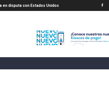
s por 10 millones de dólares
es 7 de agosto de 2026
Edenorte
e Cuba deja dos personas muertas y otra herida
 franceses por torturar hasta la muerte a su colega en di
20 años de cárcel por robo de celulares
4 se ha alejado de República Dominicana en las últimas ho
e agosto de 2026
aturas de hasta 35 °C para este miércoles
L ROSARIO
LIVO (CONTROLANDOELEJIDO.COM)