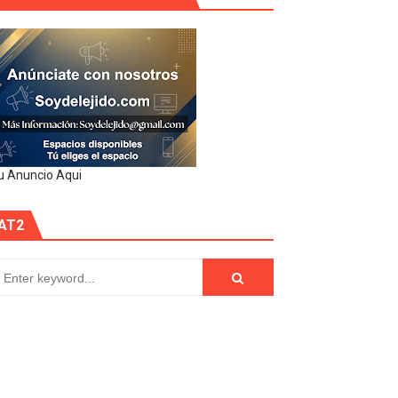
u Anuncio Aqui
AT2