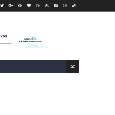
recto
ras