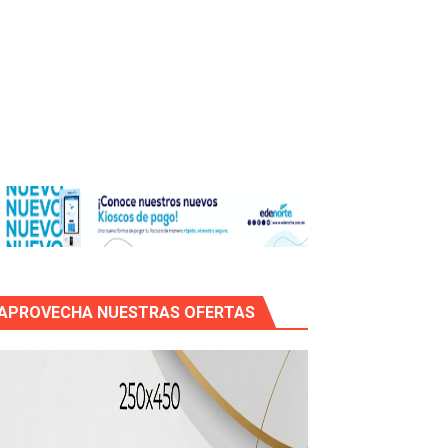
os?
de RD$118 millones y modernización total de la red en Mai
APROVECHA NUESTRAS OFERTAS
icleta