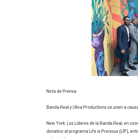
Autoridades indagan muerte
Accidente en Verón deja un
Policía recaptura en Altami
Coraasan construye parque 
Irán apuesta por resistenc
Nota de Prensa
Banda Real y Ulloa Productions se unen a causa s
New York. Los Líderes de la Banda Real, en coo
donativo al programa Life is Precious (LIP), ent