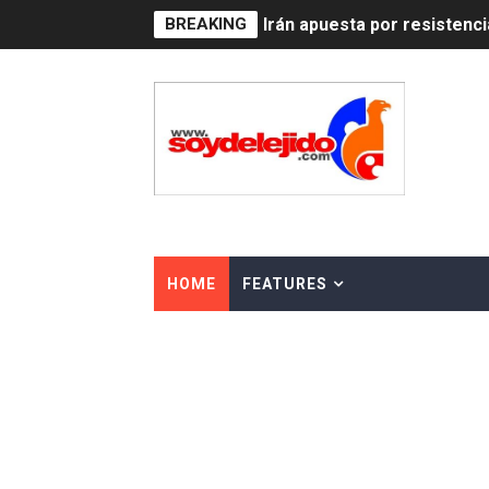
BREAKING
Dominicana demanda Yankee
Precio del dólar hoy viern
Un derrumbe en el centro d
Condenan a dos 'streamers'
Nuevo Código Penal: hasta 
La nube sahariana número 1
HOME
FEATURES
Tasa del dólar jueves 06 d
Indomet pronostica temper
JAPY VERDEI MISS MICHEL
JAPY VERDEI MR. EDDY O