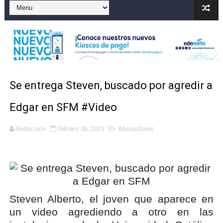
El precio del brent cayó un 7,05 % a 83,77 dólares por 
Un sismo de magnitud 3,4 se registra en una provincia
Incendio en Grecia quema 12,600 hectáreas y obliga a
Pacheman apuesta por la evolución del merengue típi
Se entrega Steven, buscado por agredir a
Un derrumbe en el centro de Cuba deja dos personas m
Edgar en SFM #Video
Redacción
febrero 06, 2023
Abusadores
Steven Alberto, el joven que aparece en
un video agrediendo a otro en las