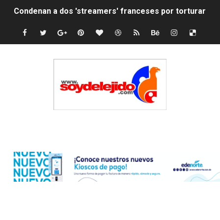
Condenan a dos 'streamers' franceses por torturar has
Nuevo Código Penal: hasta 20 años de cárcel por robo 
La nube sahariana número 14 se ha alejado de Repúblic
Tasa del dólar jueves 06 de agosto de 2026
Indomet pronostica temperaturas de hasta 35 °C para 
JAPY VERDEI MISS MICHELL ROSARIO
Edenorte
JAPY VERDEI MR. EDDY OLIVO (CONTROLANDOELEJID
Playas públicas y hoteles: ¿hasta dónde puede restring
Dólar bajó 9 cts. y era vendido a $58.44; el euro subió a
EDENORTE impulsa el desarrollo energético del Cibao C