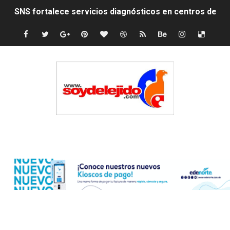
SNS fortalece servicios diagnósticos en centros de Pr
PRM elige dirección unificada con Abinader, Garrigó y 
Presidente Abinader, Hipólito Mejía y David Collado ma
Discusión familiar termina en muerte de un joven en Mo
Coraasan construye parque solar de un megavatio para 
Irán apuesta por resistencia en disputa con Estados Un
Edenorte
Dominicana demanda Yankees por 10 millones de dólar
Precio del dólar hoy viernes 7 de agosto de 2026
Un derrumbe en el centro de Cuba deja dos personas m
Condenan a dos 'streamers' franceses por torturar has