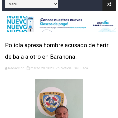
Dólar bajó 9 cts. y era vendido a $58.53; el euro sigue a
Nuevo Código Penal entra en vigor en República Domin
NY: Ultiman a puñaladas a un dominicano en Long Island
Incendio en tren de Manhattan deja 12 heridos
Policía apresa hombre acusado de herir
Lionel Messi y su familia despiden a su padre Jorge e
de bala a otro en Barahona.
SNS fortalece servicios diagnósticos en centros de Pr
Redacción
marzo 20, 2023
Noticia
,
Se Busca