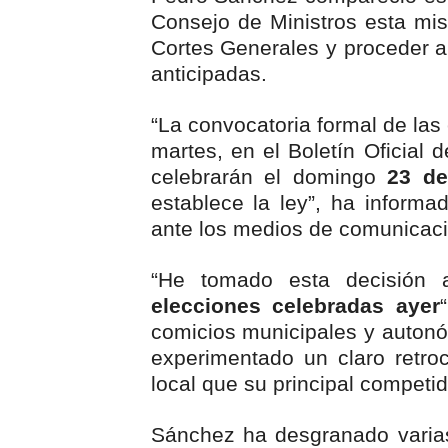
Pacheman apuesta por la e
Consejo de Ministros esta mism
Cortes Generales y proceder a
Dólar bajó 10 cts. y era ven
anticipadas.
Condenan a dos 'streamers'
“La convocatoria formal de la
Nuevo Código Penal: hasta 
martes, en el Boletín Oficial 
celebrarán el domingo
23 de
La nube sahariana número 1
establece la ley”, ha inform
ante los medios de comunicaci
Tasa del dólar jueves 06 d
“He tomado esta decisión 
elecciones celebradas ayer
comicios municipales y autonóm
experimentado un claro retro
local que su principal competid
Sánchez ha desgranado varias