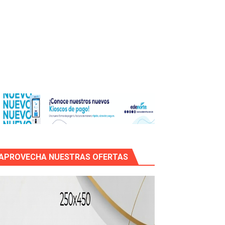
icleta
APROVECHA NUESTRAS OFERTAS
mático entre EEUU e Irán, tras la cancelación de un ataque.