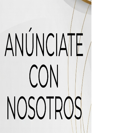
 de “Cosas Locas”
recto
ras