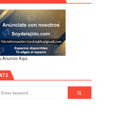
u Anuncio Aqui
AT2