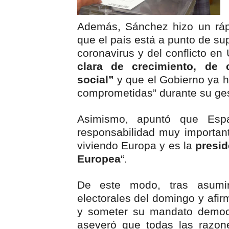
Además, Sánchez hizo un rápi
que el país está a punto de su
coronavirus y del conflicto e
clara de crecimiento, de
social”
y que el Gobierno ya h
comprometidas” durante su ges
Asimismo, apuntó que Esp
responsabilidad muy important
viviendo Europa y es la
presid
Europea
“.
De este modo, tras asumir
electorales del domingo y afir
y someter su mandato democr
aseveró que todas las razon