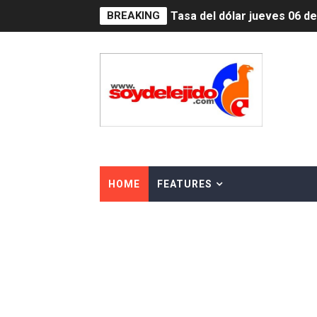
Tasa del dólar jueves 06 d
BREAKING
Indomet pronostica temper
JAPY VERDEI MISS MICHEL
JAPY VERDEI MR. EDDY O
Playas públicas y hoteles:
Dólar bajó 9 cts. y era vend
HOME
FEATURES
EDENORTE impulsa el desarr
Medallista olímpica Marilei
Dólar bajó 9 cts. y era vend
Nuevo Código Penal entra 