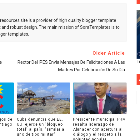
esources site is a provider of high quality blogger template
 and robust design. The main mission of SoraTemplates is to
gger templates.
Older Article
T
e
Rector Del IPES Envía Mensajes De Felicitaciones A Las
Madres Por Celebración De Su Día
jos de
Cuba denuncia que EE.
Presidente municipal PRM
ntiago
UU. ejerce un "bloqueo
resalta liderazgo de
total" al país, "similar a
Abinader con apertura al
uno de tipo militar"
diálogo y el respeto a la
voluntad popular