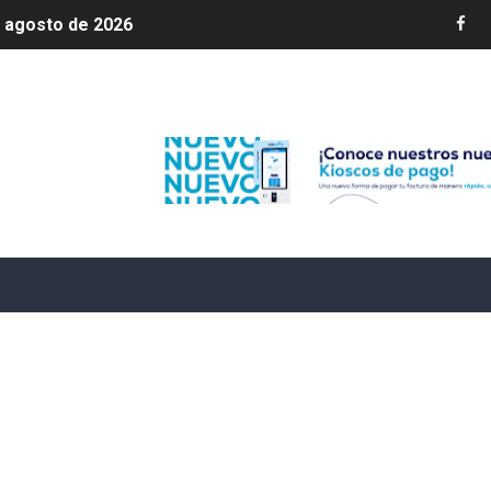
e agosto de 2026
aturas de hasta 35 °C para este miércoles
Edenorte
L ROSARIO
LIVO (CONTROLANDOELEJIDO.COM)
 ¿hasta dónde puede restringirse el acceso de los ciudadan
ido a $58.44; el euro subió a $68.79
ollo energético del Cibao Central con nueva subestación 
dy Paulino conquista oro en JCC
ido a $58.53; el euro sigue a $68.74
en vigor en República Dominicana