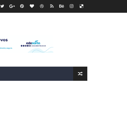
os?
de RD$118 millones y modernización total de la red en Mai