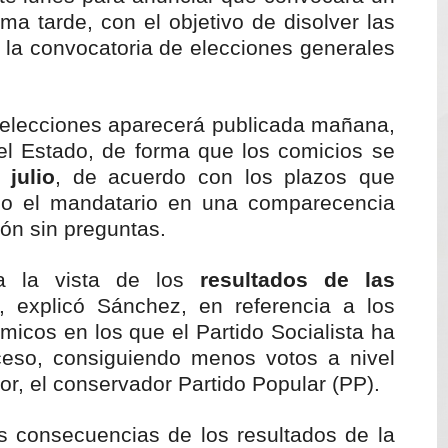
volución del merengue típico moderno con el lanzamiento
a tarde, con el objetivo de disolver las
 la convocatoria de elecciones generales
dido a $58.62; el euro sigue a $68.74
 franceses por torturar hasta la muerte a su colega en di
s elecciones aparecerá publicada mañana,
20 años de cárcel por robo de celulares
del Estado, de forma que los comicios se
 julio
, de acuerdo con los plazos que
4 se ha alejado de República Dominicana en las últimas ho
ado el mandatario en una comparecencia
ón sin preguntas.
e agosto de 2026
a la vista de los
resultados de las
“, explicó Sánchez, en referencia a los
icos en los que el Partido Socialista ha
ceso, consiguiendo menos votos a nivel
or, el conservador Partido Popular (PP).
 consecuencias de los resultados de la