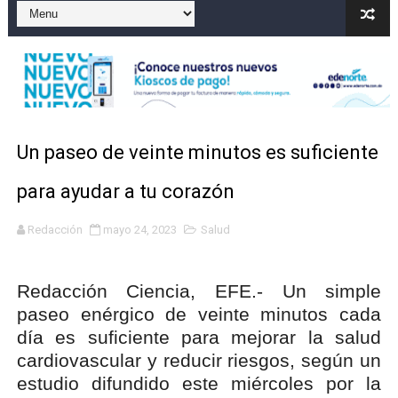
Dólar bajó 9 cts. y era vendido a $58.53; el euro sigue a
Nuevo Código Penal entra en vigor en República Domin
NY: Ultiman a puñaladas a un dominicano en Long Island
Incendio en tren de Manhattan deja 12 heridos
Un paseo de veinte minutos es suficiente
Lionel Messi y su familia despiden a su padre Jorge e
para ayudar a tu corazón
SNS fortalece servicios diagnósticos en centros de Pr
Redacción
mayo 24, 2023
Salud
Redacción Ciencia, EFE.- Un simple
paseo enérgico de veinte minutos cada
día es suficiente para mejorar la salud
cardiovascular y reducir riesgos, según un
estudio difundido este miércoles por la