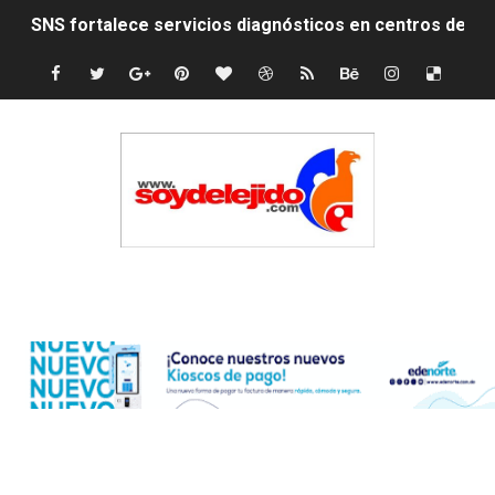
PRM elige dirección unificada con Abinader, Garrigó y 
Presidente Abinader, Hipólito Mejía y David Collado ma
Discusión familiar termina en muerte de un joven en Mo
Coraasan construye parque solar de un megavatio para 
Irán apuesta por resistencia en disputa con Estados Un
Dominicana demanda Yankees por 10 millones de dólar
Edenorte
Precio del dólar hoy viernes 7 de agosto de 2026
Un derrumbe en el centro de Cuba deja dos personas m
Condenan a dos 'streamers' franceses por torturar has
Nuevo Código Penal: hasta 20 años de cárcel por robo 