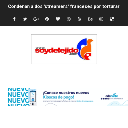
Condenan a dos 'streamers' franceses por torturar has
Nuevo Código Penal: hasta 20 años de cárcel por robo 
La nube sahariana número 14 se ha alejado de Repúblic
Tasa del dólar jueves 06 de agosto de 2026
Indomet pronostica temperaturas de hasta 35 °C para 
JAPY VERDEI MISS MICHELL ROSARIO
Edenorte
JAPY VERDEI MR. EDDY OLIVO (CONTROLANDOELEJID
Playas públicas y hoteles: ¿hasta dónde puede restring
Dólar bajó 9 cts. y era vendido a $58.44; el euro subió a
EDENORTE impulsa el desarrollo energético del Cibao C