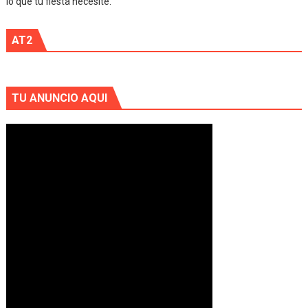
lo que tu fiesta necesite.
AT2
TU ANUNCIO AQUI