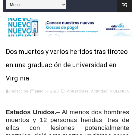
Gobierno español afirma retorno de 70.000 migrantes 
Operativo en Barahona: desmantelan fábrica de alcohol
Autoridades indagan muerte de mujer en La Zurza, Dist
Accidente en Verón deja un motorista fallecido y otra 
Dos muertos y varios heridos tras tiroteo
Discusión familiar termina en muerte de un joven en Mo
en una graduación de universidad en
Virginia
Redacción
junio 07, 2023
Abusadores
,
Actividad
,
VIOLENCIA
Estados Unidos.
– Al menos dos hombres
muertos y 12 personas heridas, tres de
ellas con lesiones potencialmente