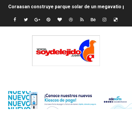
Coraasan construye parque solar de un megavatio para 
Irán apuesta por resistencia en disputa con Estados Un
Dominicana demanda Yankees por 10 millones de dólar
Precio del dólar hoy viernes 7 de agosto de 2026
Un derrumbe en el centro de Cuba deja dos personas m
Condenan a dos 'streamers' franceses por torturar has
Edenorte
Nuevo Código Penal: hasta 20 años de cárcel por robo 
La nube sahariana número 14 se ha alejado de Repúblic
Tasa del dólar jueves 06 de agosto de 2026
Indomet pronostica temperaturas de hasta 35 °C para 