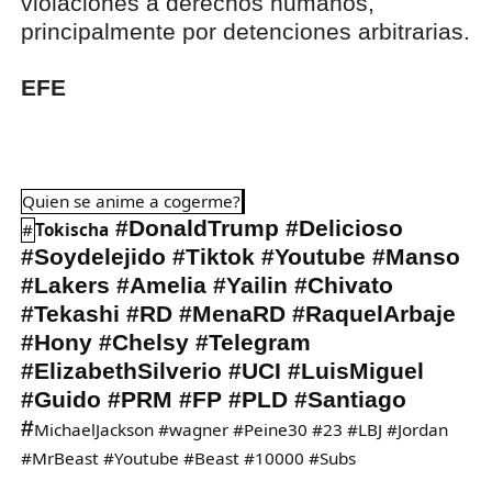
violaciones a derechos humanos,
principalmente por detenciones arbitrarias.
EFE
Quien se anime a cogerme?
#DonaldTrump #Delicioso
#
Tokischa
#Soydelejido #Tiktok #Youtube #Manso
#Lakers #Amelia #Yailin #Chivato
#Tekashi #RD #MenaRD #RaquelArbaje
#Hony #Chelsy #Telegram
#ElizabethSilverio #UCI #LuisMiguel
#Guido #PRM #FP #PLD #Santiago
#
MichaelJackson #wagner #Peine30 #23 #LBJ #Jordan
#MrBeast #Youtube #Beast #10000 #Subs