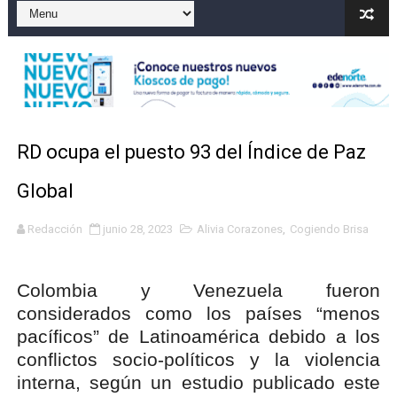
Operativo en Barahona: desmantelan fábrica de alcohol
Autoridades indagan muerte de mujer en La Zurza, Dist
Accidente en Verón deja un motorista fallecido y otra 
Discusión familiar termina en muerte de un joven en Mo
RD ocupa el puesto 93 del Índice de Paz
Coraasan construye parque solar de un megavatio para 
Global
Redacción
junio 28, 2023
Alivia Corazones
,
Cogiendo Brisa
Colombia y Venezuela fueron
considerados como los países “menos
pacíficos” de Latinoamérica debido a los
conflictos socio-políticos y la violencia
interna, según un estudio publicado este