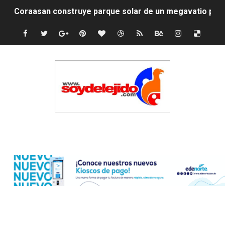
Irán apuesta por resistencia en disputa con Estados Un
Dominicana demanda Yankees por 10 millones de dólar
Precio del dólar hoy viernes 7 de agosto de 2026
Un derrumbe en el centro de Cuba deja dos personas m
Condenan a dos 'streamers' franceses por torturar has
Nuevo Código Penal: hasta 20 años de cárcel por robo 
Edenorte
La nube sahariana número 14 se ha alejado de Repúblic
Tasa del dólar jueves 06 de agosto de 2026
Indomet pronostica temperaturas de hasta 35 °C para 
JAPY VERDEI MISS MICHELL ROSARIO