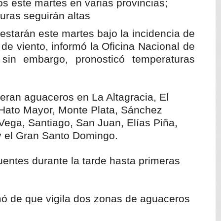
mblor de magnitud 4.8 al sur de Sánchez
estarán este martes bajo la incidencia de
as ilegales enfrentarían penas de hasta 10 años de prisión
de viento, informó la Oficina Nacional de
s explosión de tanque de gas en fritura de SFM
sin embargo, pronosticó temperaturas
aturas de hasta 35 °C para este miércoles
peran aguaceros en La Altagracia, El
L ROSARIO
 Hato Mayor, Monte Plata, Sánchez
ega, Santiago, San Juan, Elías Piña,
y el Gran Santo Domingo.
entes durante la tarde hasta primeras
mó de que vigila dos zonas de aguaceros