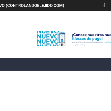
LIVO (CONTROLANDOELEJIDO.COM)
 ¿hasta dónde puede restringirse el acceso de los ciudadan
Edenorte
ido a $58.44; el euro subió a $68.79
ollo energético del Cibao Central con nueva subestación 
dy Paulino conquista oro en JCC
ido a $58.53; el euro sigue a $68.74
en vigor en República Dominicana
un dominicano en Long Island
tan deja 12 heridos
etorno de 70.000 migrantes en Ceuta