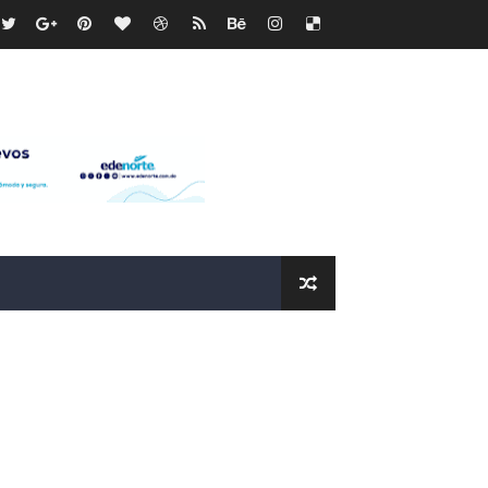
os?
de RD$118 millones y modernización total de la red en Mai