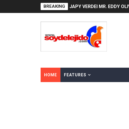
BREAKING
JAPY VERDEI MR. EDDY O
Playas públicas y hoteles:
Dólar bajó 9 cts. y era vend
EDENORTE impulsa el desarr
Medallista olímpica Marilei
Dólar bajó 9 cts. y era vend
HOME
FEATURES
Nuevo Código Penal entra 
NY: Ultiman a puñaladas a 
Incendio en tren de Manhat
Gobierno español afirma r