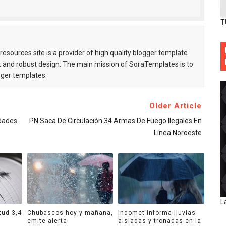
T
esources site is a provider of high quality blogger template
 and robust design. The main mission of SoraTemplates is to
gger templates.
Older Article
idades
PN Saca De Circulación 34 Armas De Fuego Ilegales En
Línea Noroeste
L
tud 3,4
Chubascos hoy y mañana,
Indomet informa lluvias
emite alerta
aisladas y tronadas en la