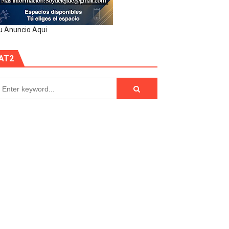
u Anuncio Aqui
AT2