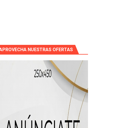
icleta
APROVECHA NUESTRAS OFERTAS
mático entre EEUU e Irán, tras la cancelación de un ataque.
 de “Cosas Locas”