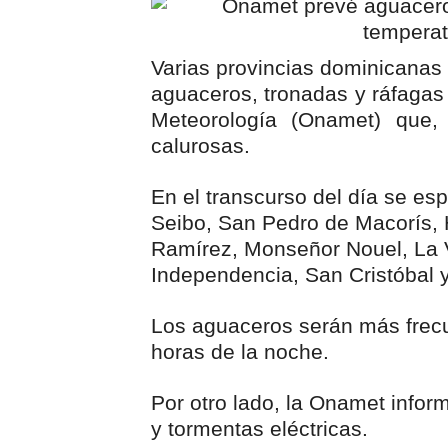
Sismo Samaná: registran te
Varias provincias dominicanas 
Operadores de rifas y banc
aguaceros, tronadas y ráfagas 
Familia relata angustia tra
Meteorología (Onamet) que, 
calurosas.
Indomet pronostica temper
En el transcurso del día se es
JAPY VERDEI MISS MICHEL
Seibo, San Pedro de Macorís,
Ramírez, Monseñor Nouel, La V
Independencia, San Cristóbal 
Los aguaceros serán más frecu
horas de la noche.
Por otro lado, la Onamet infor
y tormentas eléctricas.