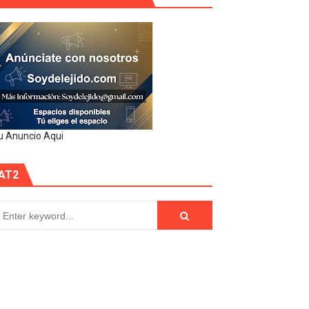
u Anuncio Aqui
AT2