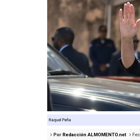
Operativo en Barahona: des
Autoridades indagan muerte
Accidente en Verón deja un
Policía recaptura en Altami
Coraasan construye parque 
Raquel Peña
Por
Redacción ALMOMENTO.net
Fec