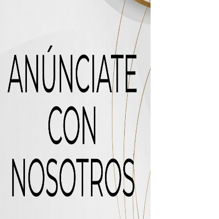
icleta
uas residuales de Rafey