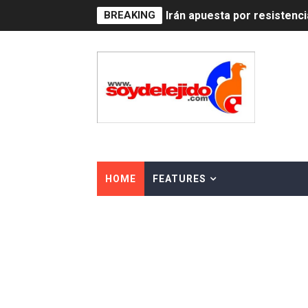
BREAKING
Irán apuesta por resistenc
Dominicana demanda Yankee
Precio del dólar hoy viern
Un derrumbe en el centro d
Condenan a dos 'streamers'
Nuevo Código Penal: hasta 
HOME
FEATURES
La nube sahariana número 1
Tasa del dólar jueves 06 d
Indomet pronostica temper
JAPY VERDEI MISS MICHEL