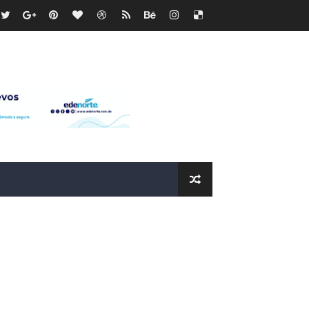
recto
ras