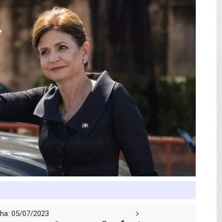
mantelan fábrica de alcohol adulterado y recuperan motoc
 de mujer en La Zurza, Distrito Nacional
 motorista fallecido y otra persona herida
ra a fugado del CCR San Felipe
solar de un megavatio para la planta de tratamiento de ag
ha: 05/07/2023