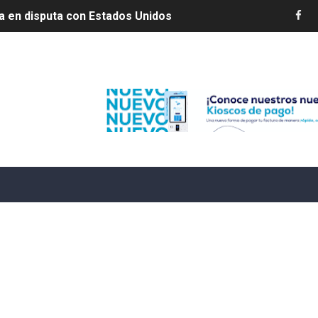
ia en disputa con Estados Unidos
s por 10 millones de dólares
Edenorte
es 7 de agosto de 2026
e Cuba deja dos personas muertas y otra herida
 franceses por torturar hasta la muerte a su colega en di
20 años de cárcel por robo de celulares
4 se ha alejado de República Dominicana en las últimas ho
e agosto de 2026
aturas de hasta 35 °C para este miércoles
L ROSARIO