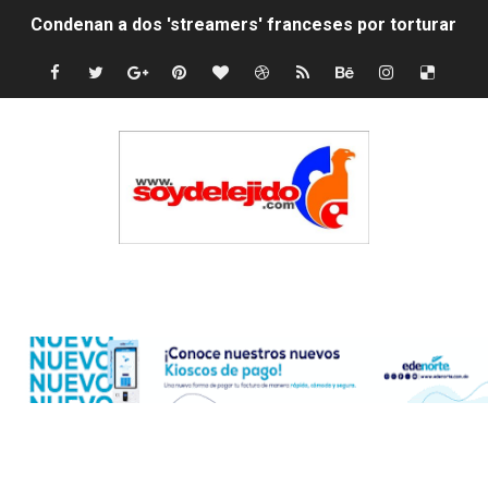
Nuevo Código Penal: hasta 20 años de cárcel por robo 
La nube sahariana número 14 se ha alejado de Repúblic
Tasa del dólar jueves 06 de agosto de 2026
Indomet pronostica temperaturas de hasta 35 °C para 
JAPY VERDEI MISS MICHELL ROSARIO
JAPY VERDEI MR. EDDY OLIVO (CONTROLANDOELEJID
Edenorte
Playas públicas y hoteles: ¿hasta dónde puede restring
Dólar bajó 9 cts. y era vendido a $58.44; el euro subió a
EDENORTE impulsa el desarrollo energético del Cibao C
Medallista olímpica Marileidy Paulino conquista oro en