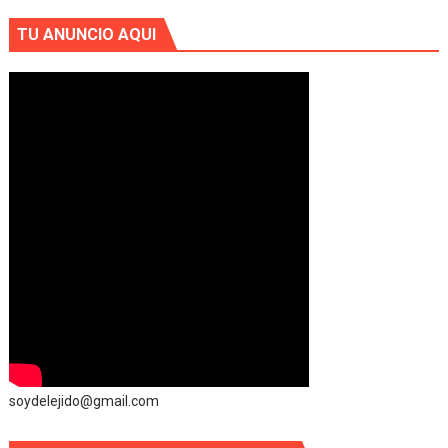
TU ANUNCIO AQUI
soydelejido@gmail.com