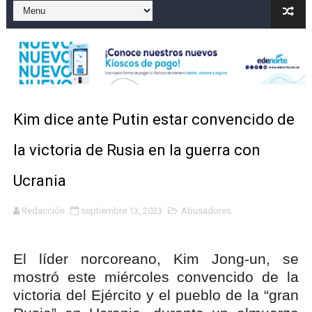
Un sismo de magnitud 3,4 se registra en una provincia
Incendio en Grecia quema 12,600 hectáreas y obliga a
Pacheman apuesta por la evolución del merengue típi
Kim dice ante Putin estar convencido de
Un derrumbe en el centro de Cuba deja dos personas m
la victoria de Rusia en la guerra con
Condenan a dos 'streamers' franceses por torturar has
Ucrania
Redacción
septiembre 13, 2023
Abusadores
El líder norcoreano, Kim Jong-un, se
mostró este miércoles convencido de la
victoria del Ejército y el pueblo de la “gran