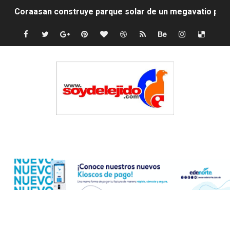
Coraasan construye parque solar de un megavatio para 
Irán apuesta por resistencia en disputa con Estados Un
Dominicana demanda Yankees por 10 millones de dólar
Precio del dólar hoy viernes 7 de agosto de 2026
Un derrumbe en el centro de Cuba deja dos personas m
Condenan a dos 'streamers' franceses por torturar has
Edenorte
Nuevo Código Penal: hasta 20 años de cárcel por robo 
La nube sahariana número 14 se ha alejado de Repúblic
Tasa del dólar jueves 06 de agosto de 2026
Indomet pronostica temperaturas de hasta 35 °C para 