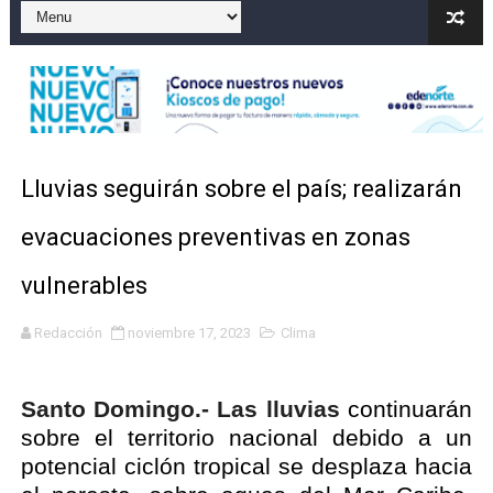
Gobierno español afirma retorno de 70.000 migrantes 
Operativo en Barahona: desmantelan fábrica de alcohol
Autoridades indagan muerte de mujer en La Zurza, Dist
Accidente en Verón deja un motorista fallecido y otra 
Lluvias seguirán sobre el país; realizarán
Discusión familiar termina en muerte de un joven en Mo
evacuaciones preventivas en zonas
vulnerables
Redacción
noviembre 17, 2023
Clima
Santo Domingo.- Las lluvias
continuarán
sobre el territorio nacional debido a un
potencial ciclón tropical se desplaza hacia