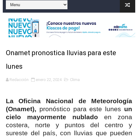
Dólar bajó 10 cts. y era vendido a $58.62; el euro sigue 
Marileidy Paulino correrá este lunes el relevo mixto 
Sismo Samaná: registran temblor de magnitud 4.8 al s
Operadores de rifas y bancas ilegales enfrentarían pen
Onamet pronostica lluvias para este
Tasa del dólar jueves 06 de agosto de 2026
lunes
Redacción
enero 22, 2024
Clima
La Oficina Nacional de Meteorología
(Onamet),
pronóstico para este lunes
un
cielo mayormente nublado
en zona
costera, norte y puntos del centro y
sureste del país, con lluvias que pueden