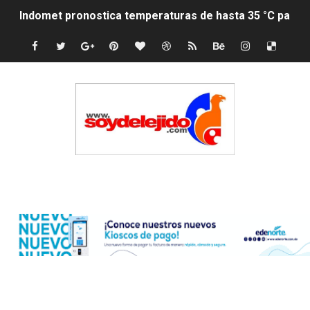
Indomet pronostica temperaturas de hasta 35 °C para 
JAPY VERDEI MISS MICHELL ROSARIO
JAPY VERDEI MR. EDDY OLIVO (CONTROLANDOELEJID
Playas públicas y hoteles: ¿hasta dónde puede restring
Dólar bajó 9 cts. y era vendido a $58.44; el euro subió a
EDENORTE impulsa el desarrollo energético del Cibao C
Edenorte
Medallista olímpica Marileidy Paulino conquista oro en
Dólar bajó 9 cts. y era vendido a $58.53; el euro sigue a
Nuevo Código Penal entra en vigor en República Domin
NY: Ultiman a puñaladas a un dominicano en Long Island