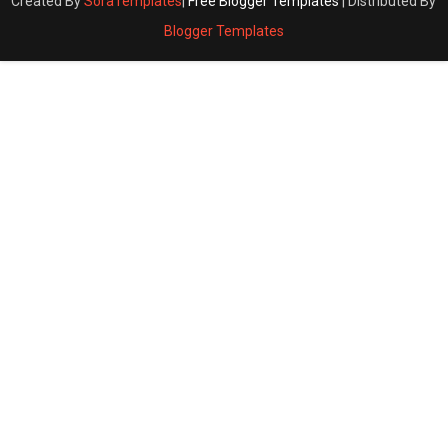
Created By
SoraTemplates
|
Free Blogger Templates
| Distributed By
Blogger Templates