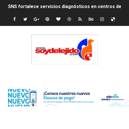
SNS fortalece servicios diagnósticos en centros de Pr
PRM elige dirección unificada con Abinader, Garrigó y 
Presidente Abinader, Hipólito Mejía y David Collado ma
Discusión familiar termina en muerte de un joven en Mo
Coraasan construye parque solar de un megavatio para 
Irán apuesta por resistencia en disputa con Estados Un
Edenorte
Dominicana demanda Yankees por 10 millones de dólar
Precio del dólar hoy viernes 7 de agosto de 2026
Un derrumbe en el centro de Cuba deja dos personas m
Condenan a dos 'streamers' franceses por torturar has