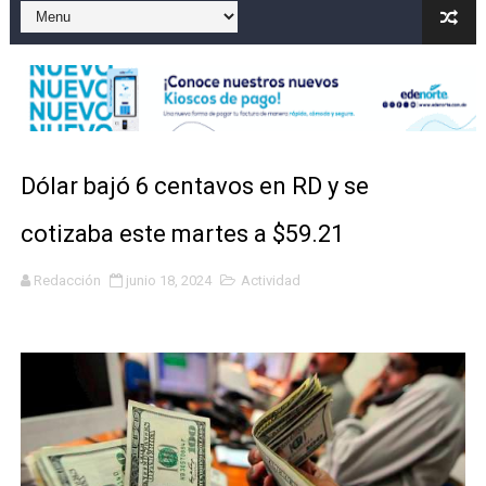
Dólar bajó 9 cts. y era vendido a $58.53; el euro sigue a
Nuevo Código Penal entra en vigor en República Domin
NY: Ultiman a puñaladas a un dominicano en Long Island
Incendio en tren de Manhattan deja 12 heridos
Dólar bajó 6 centavos en RD y se
Lionel Messi y su familia despiden a su padre Jorge e
cotizaba este martes a $59.21
Redacción
junio 18, 2024
Actividad