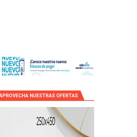
os?
de RD$118 millones y modernización total de la red en Mai
APROVECHA NUESTRAS OFERTAS
icleta