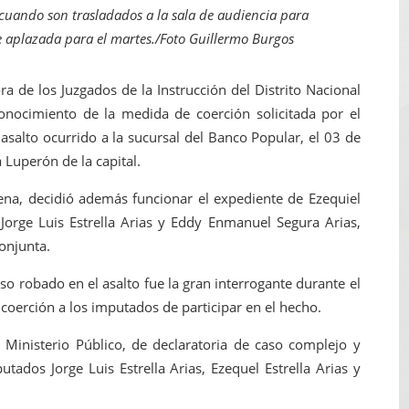
cuando son trasladados a la sala de audiencia para
 de mujer en La Zurza, Distrito Nacional
 aplazada para el martes./Foto Guillermo Burgos
 motorista fallecido y otra persona herida
de los Juzgados de la Instrucción del Distrito Nacional
en muerte de un joven en Moca; investigan a su tío
onocimiento de la medida de coerción solicitada por el
 asalto ocurrido a la sucursal del Banco Popular, el 03 de
solar de un megavatio para la planta de tratamiento de ag
 Luperón de la capital.
ia en disputa con Estados Unidos
Sena, decidió además funcionar el expediente de Ezequiel
Jorge Luis Estrella Arias y Eddy Enmanuel Segura Arias,
onjunta.
so robado en el asalto fue la gran interrogante durante el
coerción a los imputados de participar en el hecho.
l Ministerio Público, de declaratoria de caso complejo y
tados Jorge Luis Estrella Arias, Ezequel Estrella Arias y