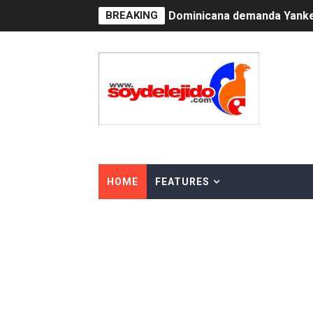
BREAKING
Dominicana demanda Yankee
Precio del dólar hoy viern
Un derrumbe en el centro d
Condenan a dos 'streamers'
Nuevo Código Penal: hasta 
La nube sahariana número 1
HOME
FEATURES
Tasa del dólar jueves 06 d
Indomet pronostica temper
JAPY VERDEI MISS MICHEL
JAPY VERDEI MR. EDDY O