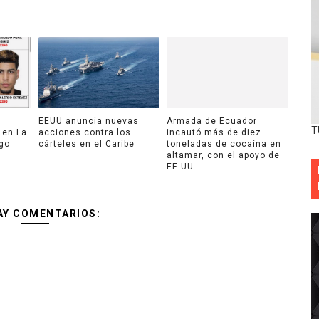
n
EEUU anuncia nuevas
Armada de Ecuador
T
 en La
acciones contra los
incautó más de diez
ago
cárteles en el Caribe
toneladas de cocaína en
altamar, con el apoyo de
EE.UU.
AY COMENTARIOS: