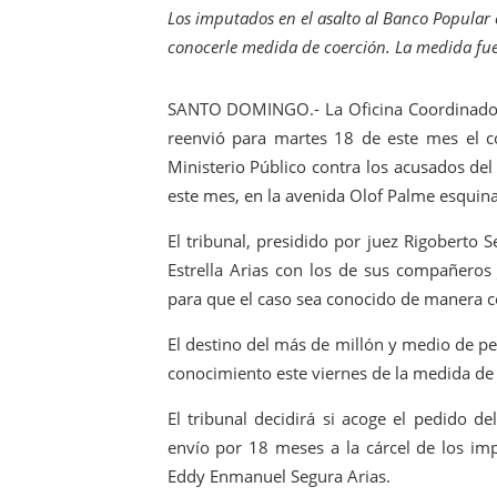
Los imputados en el asalto al Banco Popular 
Autoridades indagan muerte
conocerle medida de coerción. La medida fue
Accidente en Verón deja un
SANTO DOMINGO.- La Oficina Coordinadora 
Discusión familiar termina 
reenvió para martes 18 de este mes el c
Ministerio Público contra los acusados del
Coraasan construye parque 
este mes, en la avenida Olof Palme esquina
Irán apuesta por resistenc
El tribunal, presidido por juez Rigoberto 
Estrella Arias con los de sus compañeros 
para que el caso sea conocido de manera c
El destino del más de millón y medio de pe
conocimiento este viernes de la medida de 
El tribunal decidirá si acoge el pedido de
envío por 18 meses a la cárcel de los impu
Eddy Enmanuel Segura Arias.