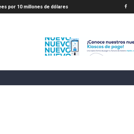
s por 10 millones de dólares
es 7 de agosto de 2026
Edenorte
e Cuba deja dos personas muertas y otra herida
 franceses por torturar hasta la muerte a su colega en di
20 años de cárcel por robo de celulares
4 se ha alejado de República Dominicana en las últimas ho
e agosto de 2026
aturas de hasta 35 °C para este miércoles
L ROSARIO
LIVO (CONTROLANDOELEJIDO.COM)