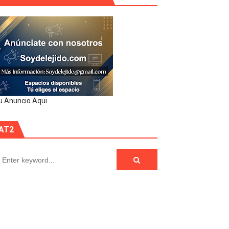
u Anuncio Aqui
AT2