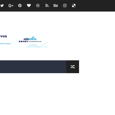
recto
ras