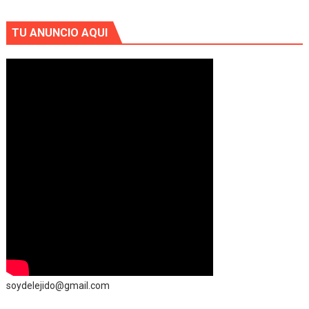
TU ANUNCIO AQUI
soydelejido@gmail.com