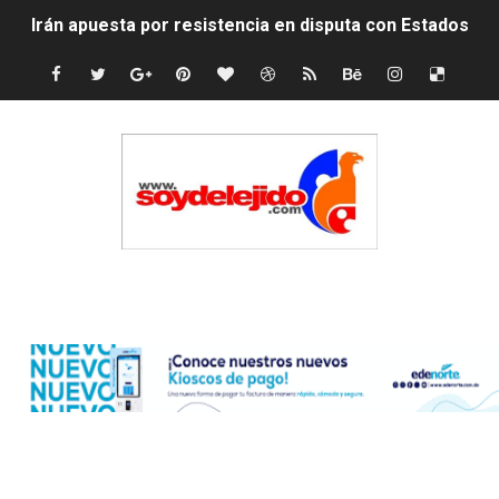
Irán apuesta por resistencia en disputa con Estados Un
Dominicana demanda Yankees por 10 millones de dólar
Precio del dólar hoy viernes 7 de agosto de 2026
Un derrumbe en el centro de Cuba deja dos personas m
Condenan a dos 'streamers' franceses por torturar has
Nuevo Código Penal: hasta 20 años de cárcel por robo 
Edenorte
La nube sahariana número 14 se ha alejado de Repúblic
Tasa del dólar jueves 06 de agosto de 2026
Indomet pronostica temperaturas de hasta 35 °C para 
JAPY VERDEI MISS MICHELL ROSARIO