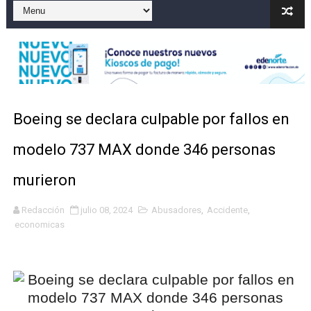
Operativo en Barahona: desmantelan fábrica de alcohol
Autoridades indagan muerte de mujer en La Zurza, Dist
Accidente en Verón deja un motorista fallecido y otra 
Policía recaptura en Altamira a fugado del CCR San Fel
Boeing se declara culpable por fallos en
Coraasan construye parque solar de un megavatio para 
modelo 737 MAX donde 346 personas
murieron
Redacción
julio 08, 2024
Abusadores
,
Accidente
,
economicas