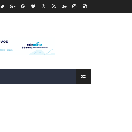
icleta
mático entre EEUU e Irán, tras la cancelación de un ataque.
 de “Cosas Locas”