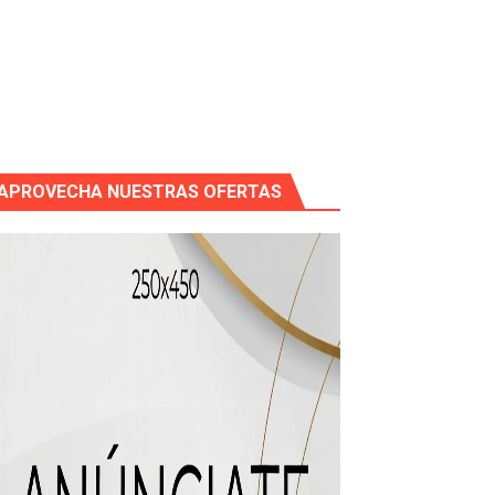
APROVECHA NUESTRAS OFERTAS
os?
de RD$118 millones y modernización total de la red en Mai