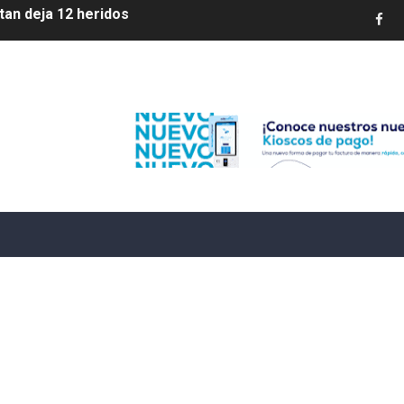
etorno de 70.000 migrantes en Ceuta
mantelan fábrica de alcohol adulterado y recuperan motoc
Edenorte
 de mujer en La Zurza, Distrito Nacional
 motorista fallecido y otra persona herida
ra a fugado del CCR San Felipe
 7,05 % a 83,77 dólares por expectativas de un acuerdo diplo
e registra en una provincia amazónica de Ecuador
12,600 hectáreas y obliga a nuevas evacuaciones
volución del merengue típico moderno con el lanzamiento
dido a $58.62; el euro sigue a $68.74