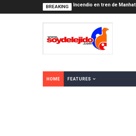
BREAKING
Gobierno español afirma r
Operativo en Barahona: des
Autoridades indagan muerte
Accidente en Verón deja un
Policía recaptura en Altami
El precio del brent cayó un
HOME
FEATURES
Un sismo de magnitud 3,4 s
Incendio en Grecia quema 
Pacheman apuesta por la e
Dólar bajó 10 cts. y era ven