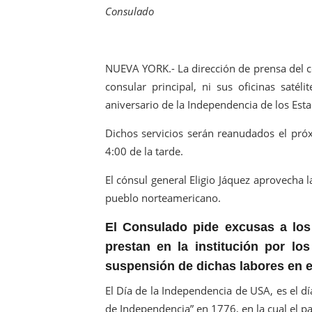
Consulado
Medallista olímpica Marilei
Dólar bajó 9 cts. y era vend
NUEVA YORK.- La dirección de prensa del 
Nuevo Código Penal entra 
consular principal, ni sus oficinas saté
aniversario de la Independencia de los Est
NY: Ultiman a puñaladas a 
Dichos servicios serán reanudados el próx
Incendio en tren de Manhat
4:00 de la tarde.
El cónsul general Eligio Jáquez aprovecha l
pueblo norteamericano.
El Consulado pide excusas a los 
prestan en la institución por lo
suspensión de dichas labores en el
El Día de la Independencia de USA, es el dí
de Independencia” en 1776, en la cual el p