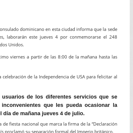
dy Paulino conquista oro en JCC
ido a $58.53; el euro sigue a $68.74
consulado dominicano en esta ciudad informa que la sede
en vigor en República Dominicana
lites, laborarán este jueves 4 por conmemorarse el 248
ados Unidos.
un dominicano en Long Island
imo viernes a partir de las 8:00 de la mañana hasta las
tan deja 12 heridos
a celebración de la Independencia de USA para felicitar al
usuarios de los diferentes servicios que se
s inconvenientes que les pueda ocasionar la
 día de mañana jueves 4 de julio.
a de fiesta nacional que marca la firma de la “Declaración
aís proclamó su separación formal del Imperio británico.