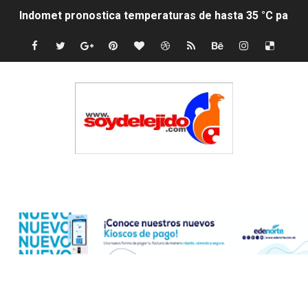
Indomet pronostica temperaturas de hasta 35 °C para 
JAPY VERDEI MISS MICHELL ROSARIO
JAPY VERDEI MR. EDDY OLIVO (CONTROLANDOELEJID
Playas públicas y hoteles: ¿hasta dónde puede restring
Dólar bajó 9 cts. y era vendido a $58.44; el euro subió a
EDENORTE impulsa el desarrollo energético del Cibao C
Edenorte
Medallista olímpica Marileidy Paulino conquista oro en
Dólar bajó 9 cts. y era vendido a $58.53; el euro sigue a
Nuevo Código Penal entra en vigor en República Domin
NY: Ultiman a puñaladas a un dominicano en Long Island