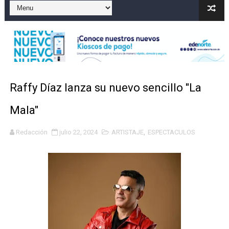
Playas públicas y hoteles: ¿hasta dónde puede restring
Dólar bajó 9 cts. y era vendido a $58.44; el euro subió a
EDENORTE impulsa el desarrollo energético del Cibao C
Muere motociclista tras accidente vial contra poste el
Raffy Díaz lanza su nuevo sencillo "La
Director SNS proyecta 150 hospitales operen con mayo
Mala"
Redacción
julio 22, 2024
ARTISTAJE
,
ESPECTACULOS