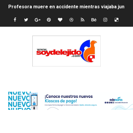
Profesora muere en accidente mientras viajaba junto a 
Indomet vaticina lluvias dispersa para este lunes
Jenny Blanco reafirma su conexión con la diáspora co
Lionel Messi y su familia despiden a su padre Jorge e
SNS fortalece servicios diagnósticos en centros de Pr
PRM elige dirección unificada con Abinader, Garrigó y 
Edenorte
Presidente Abinader, Hipólito Mejía y David Collado ma
Discusión familiar termina en muerte de un joven en Mo
Coraasan construye parque solar de un megavatio para 
Irán apuesta por resistencia en disputa con Estados Un