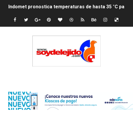
Indomet pronostica temperaturas de hasta 35 °C para 
JAPY VERDEI MISS MICHELL ROSARIO
JAPY VERDEI MR. EDDY OLIVO (CONTROLANDOELEJID
Playas públicas y hoteles: ¿hasta dónde puede restring
Dólar bajó 9 cts. y era vendido a $58.44; el euro subió a
EDENORTE impulsa el desarrollo energético del Cibao C
Edenorte
Medallista olímpica Marileidy Paulino conquista oro en
Dólar bajó 9 cts. y era vendido a $58.53; el euro sigue a
Nuevo Código Penal entra en vigor en República Domin
NY: Ultiman a puñaladas a un dominicano en Long Island