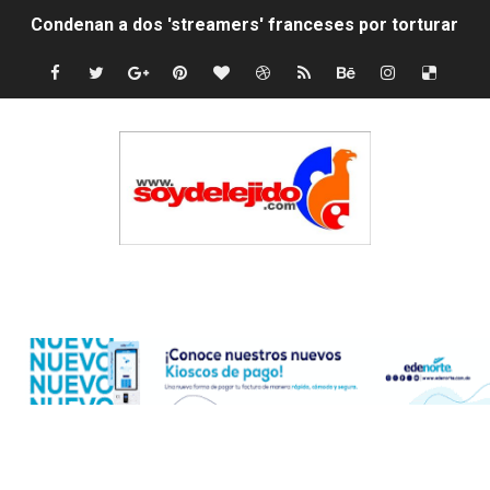
Condenan a dos 'streamers' franceses por torturar has
Nuevo Código Penal: hasta 20 años de cárcel por robo 
La nube sahariana número 14 se ha alejado de Repúblic
Tasa del dólar jueves 06 de agosto de 2026
Indomet pronostica temperaturas de hasta 35 °C para 
JAPY VERDEI MISS MICHELL ROSARIO
Edenorte
JAPY VERDEI MR. EDDY OLIVO (CONTROLANDOELEJID
Playas públicas y hoteles: ¿hasta dónde puede restring
Dólar bajó 9 cts. y era vendido a $58.44; el euro subió a
EDENORTE impulsa el desarrollo energético del Cibao C