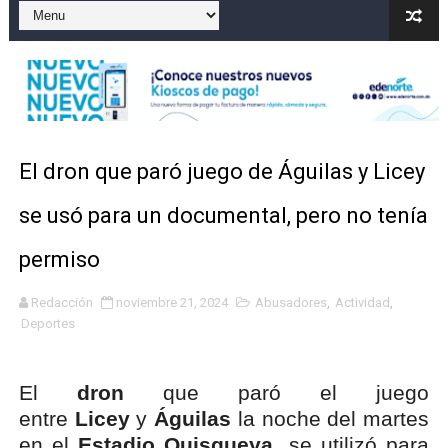
El precio del brent cayó un 7,05 % a 83,77 dólares por 
Un sismo de magnitud 3,4 se registra en una provincia
Incendio en Grecia quema 12,600 hectáreas y obliga a
Pacheman apuesta por la evolución del merengue típi
El dron que paró juego de Águilas y Licey
Un derrumbe en el centro de Cuba deja dos personas m
se usó para un documental, pero no tenía
permiso
Redacción
noviembre 21, 2024
Abusadores
,
Actividad
,
Deportes
El
dron
que paró el juego
entre
Licey
y
Águilas
la noche del martes
en el
Estadio Quisqueya
, se utilizó para