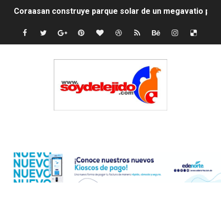
Irán apuesta por resistencia en disputa con Estados Un
Dominicana demanda Yankees por 10 millones de dólar
Precio del dólar hoy viernes 7 de agosto de 2026
Un derrumbe en el centro de Cuba deja dos personas m
Condenan a dos 'streamers' franceses por torturar has
Nuevo Código Penal: hasta 20 años de cárcel por robo 
Edenorte
La nube sahariana número 14 se ha alejado de Repúblic
Tasa del dólar jueves 06 de agosto de 2026
Indomet pronostica temperaturas de hasta 35 °C para 
JAPY VERDEI MISS MICHELL ROSARIO