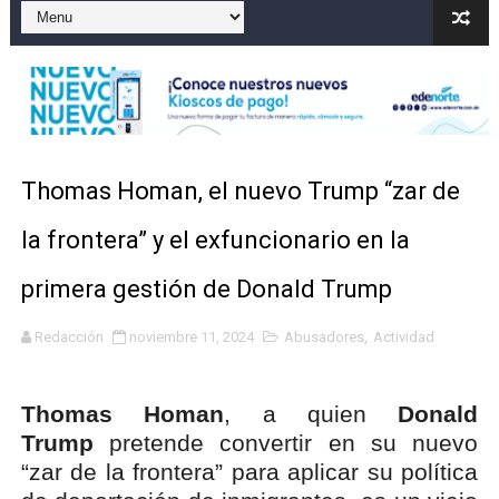
Operativo en Barahona: desmantelan fábrica de alcohol
Autoridades indagan muerte de mujer en La Zurza, Dist
Accidente en Verón deja un motorista fallecido y otra 
Discusión familiar termina en muerte de un joven en Mo
Thomas Homan, el nuevo Trump “zar de
Coraasan construye parque solar de un megavatio para 
la frontera” y el exfuncionario en la
primera gestión de Donald Trump
Redacción
noviembre 11, 2024
Abusadores
,
Actividad
Thomas Homan
, a quien
Donald
Trump
pretende convertir en su nuevo
“zar de la frontera” para aplicar su política