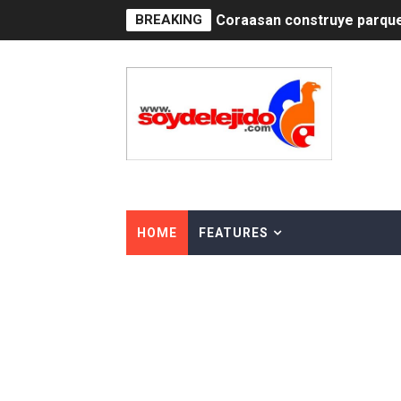
BREAKING
Irán apuesta por resistenc
Dominicana demanda Yankee
Precio del dólar hoy viern
Un derrumbe en el centro d
Condenan a dos 'streamers'
Nuevo Código Penal: hasta 
HOME
FEATURES
La nube sahariana número 1
Tasa del dólar jueves 06 d
Indomet pronostica temper
JAPY VERDEI MISS MICHEL