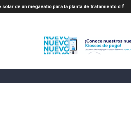
ia en disputa con Estados Unidos
s por 10 millones de dólares
Edenorte
es 7 de agosto de 2026
e Cuba deja dos personas muertas y otra herida
 franceses por torturar hasta la muerte a su colega en di
20 años de cárcel por robo de celulares
4 se ha alejado de República Dominicana en las últimas ho
e agosto de 2026
aturas de hasta 35 °C para este miércoles
L ROSARIO