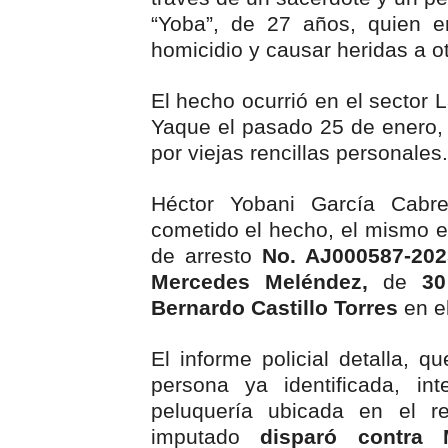
“Yoba”, de 27 años, quien 
Operativo en Barahona: des
homicidio y causar heridas a o
Autoridades indagan muerte
El hecho ocurrió en el sector L
Accidente en Verón deja un
Yaque el pasado 25 de enero,
por viejas rencillas personales.
Discusión familiar termina 
Héctor Yobani García Cabre
Coraasan construye parque 
cometido el hecho, el mismo 
de arresto
No. AJ000587-202
Mercedes Meléndez,
de
30
Bernardo Castillo Torres
en el
El informe policial detalla, 
persona ya identificada, in
peluquería ubicada en el re
imputado
disparó contra M