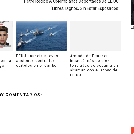
Petro Recibe A Colombianos Deportados De EE.UU.
“Libres, Dignos, Sin Estar Esposados”
L
n
EEUU anuncia nuevas
Armada de Ecuador
 en La
acciones contra los
incautó más de diez
ago
cárteles en el Caribe
toneladas de cocaína en
altamar, con el apoyo de
EE.UU.
AY COMENTARIOS: