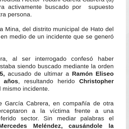
era activamente buscado por supuesto
mantelan fábrica de alcohol adulterado y recuperan motoc
tra persona.
 de mujer en La Zurza, Distrito Nacional
a Mina, del distrito municipal de Hato del
 motorista fallecido y otra persona herida
 en medio de un incidente que se generó
en muerte de un joven en Moca; investigan a su tío
ra, al ser interrogado confesó haber
solar de un megavatio para la planta de tratamiento de ag
estaba siendo buscado mediante la orden
5,
acusado de ultimar a
Ramón Eliseo
 años
, resultando herido
Christopher
 mismo incidente.
que García Cabrera, en compañía de otra
terceptaron a la víctima frente a una
ferido sector. Sin mediar palabras el
ercedes Meléndez, causándole la