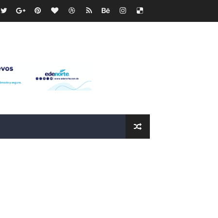
recto
ras