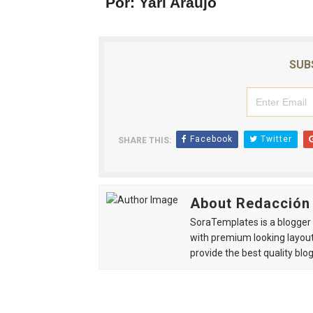
Por: Yari Araujo
SUB
Facebook
Twitter
SHARE THIS:
About Redacción
SoraTemplates is a blogger r
with premium looking layout
provide the best quality blo