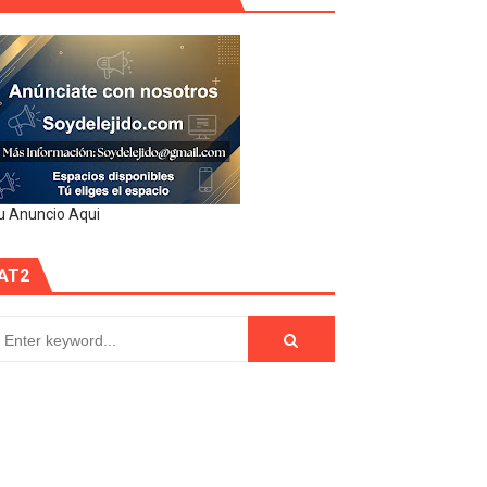
u Anuncio Aqui
AT2