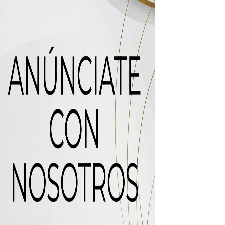
icleta
uas residuales de Rafey