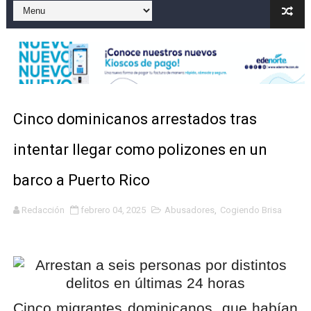
El precio del brent cayó un 7,05 % a 83,77 dólares por 
Un sismo de magnitud 3,4 se registra en una provincia
Incendio en Grecia quema 12,600 hectáreas y obliga a
Pacheman apuesta por la evolución del merengue típi
Cinco dominicanos arrestados tras
Un derrumbe en el centro de Cuba deja dos personas m
intentar llegar como polizones en un
Condenan a dos 'streamers' franceses por torturar has
barco a Puerto Rico
Redacción
febrero 04, 2025
Abusadores
,
Cogiendo Brisa
Cinco migrantes dominicanos, que habían