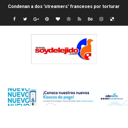
Condenan a dos 'streamers' franceses por torturar has
Nuevo Código Penal: hasta 20 años de cárcel por robo 
La nube sahariana número 14 se ha alejado de Repúblic
Tasa del dólar jueves 06 de agosto de 2026
Indomet pronostica temperaturas de hasta 35 °C para 
JAPY VERDEI MISS MICHELL ROSARIO
Edenorte
JAPY VERDEI MR. EDDY OLIVO (CONTROLANDOELEJID
Playas públicas y hoteles: ¿hasta dónde puede restring
Dólar bajó 9 cts. y era vendido a $58.44; el euro subió a
EDENORTE impulsa el desarrollo energético del Cibao C