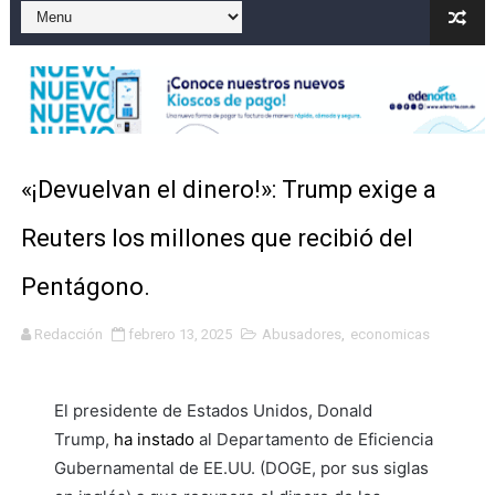
Familia relata angustia tras explosión de tanque de gas
Indomet pronostica temperaturas de hasta 35 °C para 
JAPY VERDEI MISS MICHELL ROSARIO
JAPY VERDEI MR. EDDY OLIVO (CONTROLANDOELEJID
«¡Devuelvan el dinero!»: Trump exige a
Playas públicas y hoteles: ¿hasta dónde puede restring
Reuters los millones que recibió del
Pentágono.
Redacción
febrero 13, 2025
Abusadores
,
economicas
El presidente de Estados Unidos, Donald
Trump,
ha instado
al Departamento de Eficiencia
Gubernamental de EE.UU. (DOGE, por sus siglas