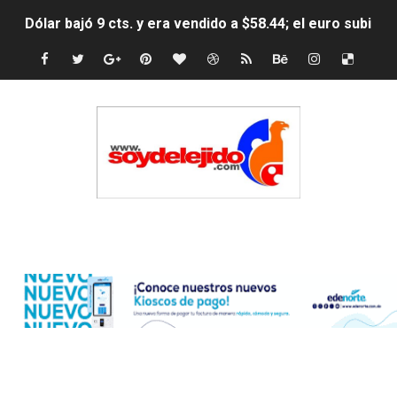
Dólar bajó 9 cts. y era vendido a $58.44; el euro subió a
EDENORTE impulsa el desarrollo energético del Cibao C
Medallista olímpica Marileidy Paulino conquista oro en
Dólar bajó 9 cts. y era vendido a $58.53; el euro sigue a
Nuevo Código Penal entra en vigor en República Domin
NY: Ultiman a puñaladas a un dominicano en Long Island
Edenorte
Incendio en tren de Manhattan deja 12 heridos
Gobierno español afirma retorno de 70.000 migrantes 
Operativo en Barahona: desmantelan fábrica de alcohol
Autoridades indagan muerte de mujer en La Zurza, Dist