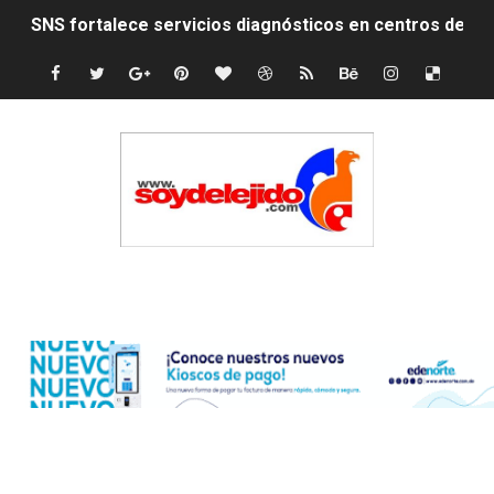
PRM elige dirección unificada con Abinader, Garrigó y 
Presidente Abinader, Hipólito Mejía y David Collado ma
Discusión familiar termina en muerte de un joven en Mo
Coraasan construye parque solar de un megavatio para 
Irán apuesta por resistencia en disputa con Estados Un
Dominicana demanda Yankees por 10 millones de dólar
Edenorte
Precio del dólar hoy viernes 7 de agosto de 2026
Un derrumbe en el centro de Cuba deja dos personas m
Condenan a dos 'streamers' franceses por torturar has
Nuevo Código Penal: hasta 20 años de cárcel por robo 