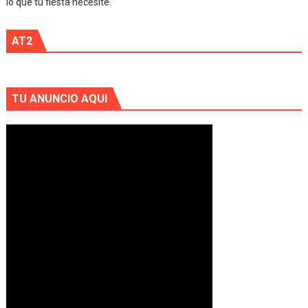
lo que tu fiesta necesite.
AT2
TU ANUNCIO AQUI