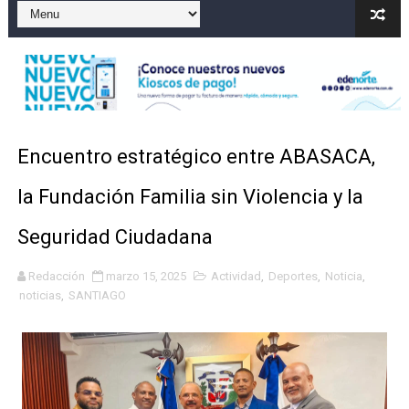
Pacheman apuesta por la evolución del merengue típi
Un derrumbe en el centro de Cuba deja dos personas m
Condenan a dos 'streamers' franceses por torturar has
Nuevo Código Penal: hasta 20 años de cárcel por robo 
Encuentro estratégico entre ABASACA,
La nube sahariana número 14 se ha alejado de Repúblic
la Fundación Familia sin Violencia y la
Seguridad Ciudadana
Redacción
marzo 15, 2025
Actividad
,
Deportes
,
Noticia
,
noticias
,
SANTIAGO