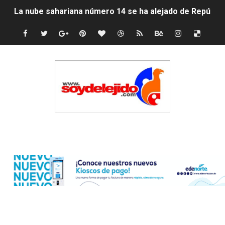
Tasa del dólar jueves 06 de agosto de 2026
Indomet pronostica temperaturas de hasta 35 °C para 
JAPY VERDEI MISS MICHELL ROSARIO
JAPY VERDEI MR. EDDY OLIVO (CONTROLANDOELEJID
Playas públicas y hoteles: ¿hasta dónde puede restring
Dólar bajó 9 cts. y era vendido a $58.44; el euro subió a
Edenorte
EDENORTE impulsa el desarrollo energético del Cibao C
Medallista olímpica Marileidy Paulino conquista oro en
Dólar bajó 9 cts. y era vendido a $58.53; el euro sigue a
Nuevo Código Penal entra en vigor en República Domin