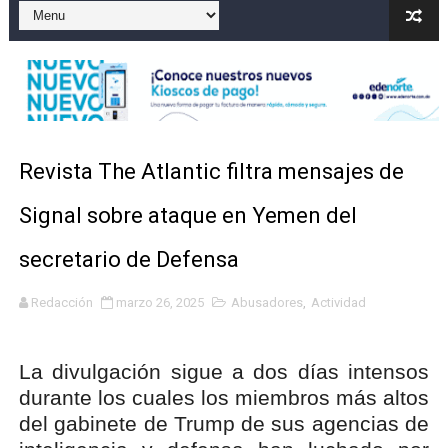
Operativo en Barahona: desmantelan fábrica de alcohol
Autoridades indagan muerte de mujer en La Zurza, Dist
Accidente en Verón deja un motorista fallecido y otra 
Revista The Atlantic filtra mensajes de
Discusión familiar termina en muerte de un joven en Mo
Signal sobre ataque en Yemen del
Coraasan construye parque solar de un megavatio para 
secretario de Defensa
Redacción
marzo 26, 2025
Abusadores
,
Actividad
La divulgación sigue a dos días intensos
durante los cuales los miembros más altos
del gabinete de Trump de sus agencias de