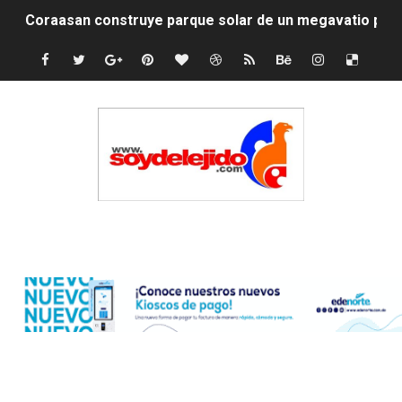
Irán apuesta por resistencia en disputa con Estados Un
Dominicana demanda Yankees por 10 millones de dólar
Precio del dólar hoy viernes 7 de agosto de 2026
Un derrumbe en el centro de Cuba deja dos personas m
Condenan a dos 'streamers' franceses por torturar has
Nuevo Código Penal: hasta 20 años de cárcel por robo 
Edenorte
La nube sahariana número 14 se ha alejado de Repúblic
Tasa del dólar jueves 06 de agosto de 2026
Indomet pronostica temperaturas de hasta 35 °C para 
JAPY VERDEI MISS MICHELL ROSARIO