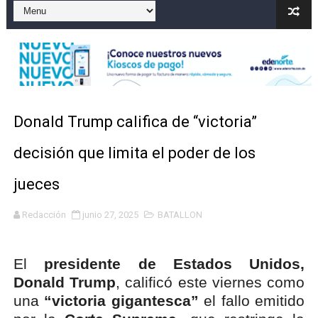
Operativo en Barahona: desmantelan fábrica de alcohol
Autoridades indagan muerte de mujer en La Zurza, Dist
Accidente en Verón deja un motorista fallecido y otra 
Donald Trump califica de “victoria”
Discusión familiar termina en muerte de un joven en Mo
decisión que limita el poder de los
Coraasan construye parque solar de un megavatio para 
jueces
Redacción
junio 27, 2025
BATALLON
El
presidente de Estados Unidos,
Donald Trump
, calificó este viernes como
una
“victoria gigantesca”
el fallo emitido