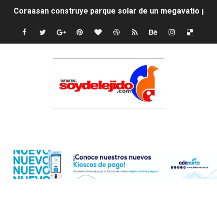
Irán apuesta por resistencia en disputa con Estados Un
Dominicana demanda Yankees por 10 millones de dólar
Precio del dólar hoy viernes 7 de agosto de 2026
Un derrumbe en el centro de Cuba deja dos personas m
Condenan a dos 'streamers' franceses por torturar has
Nuevo Código Penal: hasta 20 años de cárcel por robo 
Edenorte
La nube sahariana número 14 se ha alejado de Repúblic
Tasa del dólar jueves 06 de agosto de 2026
Indomet pronostica temperaturas de hasta 35 °C para 
JAPY VERDEI MISS MICHELL ROSARIO