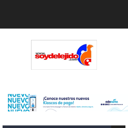
Gobierno español afirma retorno de 70.000 migrantes 
Operativo en Barahona: desmantelan fábrica de alcohol
Autoridades indagan muerte de mujer en La Zurza, Dist
Accidente en Verón deja un motorista fallecido y otra 
Policía recaptura en Altamira a fugado del CCR San Fel
El precio del brent cayó un 7,05 % a 83,77 dólares por 
Edenorte
Un sismo de magnitud 3,4 se registra en una provincia
Incendio en Grecia quema 12,600 hectáreas y obliga a
Pacheman apuesta por la evolución del merengue típi
Dólar bajó 10 cts. y era vendido a $58.62; el euro sigue 