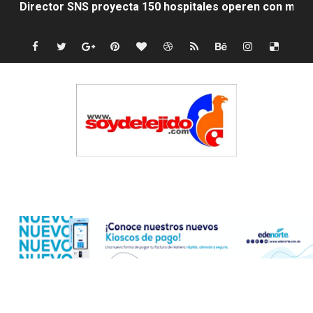
Profesora muere en accidente mientras viajaba junto a 
Indomet vaticina lluvias dispersa para este lunes
Jenny Blanco reafirma su conexión con la diáspora co
Lionel Messi y su familia despiden a su padre Jorge e
SNS fortalece servicios diagnósticos en centros de Pr
PRM elige dirección unificada con Abinader, Garrigó y 
Edenorte
Presidente Abinader, Hipólito Mejía y David Collado ma
Discusión familiar termina en muerte de un joven en Mo
Coraasan construye parque solar de un megavatio para 
Irán apuesta por resistencia en disputa con Estados Un