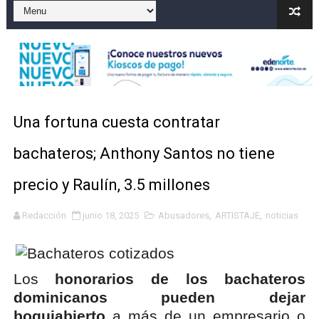
Playas públicas y hoteles: ¿hasta dónde puede restring
Dólar bajó 9 cts. y era vendido a $58.44; el euro subió a
EDENORTE impulsa el desarrollo energético del Cibao C
Muere motociclista tras accidente vial contra poste el
Una fortuna cuesta contratar
Director SNS proyecta 150 hospitales operen con mayo
bachateros; Anthony Santos no tiene
precio y Raulín, 3.5 millones
Redacción
junio 18, 2025
Abusadores
,
ARTISTAJE
,
noticias
Los
honorarios de los bachateros
dominicanos pueden dejar
boquiabierto
a más de un empresario o