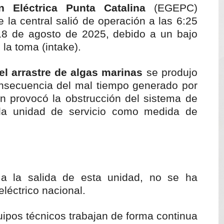
Eléctrica Punta Catalina
(EGEPC)
e registra en una provincia amazónica de Ecuador
 la central salió de operación a las 6:25
18 de agosto de 2025, debido a un bajo
12,600 hectáreas y obliga a nuevas evacuaciones
 la toma (intake).
volución del merengue típico moderno con el lanzamiento
el arrastre de algas marinas
se produjo
e Cuba deja dos personas muertas y otra herida
nsecuencia del mal tiempo generado por
n provocó la obstrucción del sistema de
 franceses por torturar hasta la muerte a su colega en di
r la unidad de servicio como medida de
 a la salida de esta unidad, no se ha
eléctrico nacional.
pos técnicos trabajan de forma continua