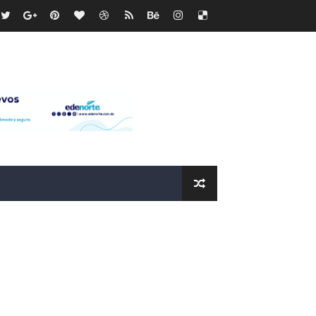
ras
os?
de RD$118 millones y modernización total de la red en Mai