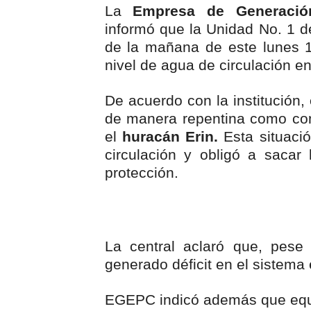
La
Empresa de Generación 
Un sismo de magnitud 3,4 s
informó que la Unidad No. 1 de
de la mañana de este lunes 
Incendio en Grecia quema 
nivel de agua de circulación en
Pacheman apuesta por la e
De acuerdo con la institución,
Un derrumbe en el centro d
de manera repentina como co
el
huracán Erin.
Esta situació
Condenan a dos 'streamers'
circulación y obligó a saca
protección.
La central aclaró que, pese
generado déficit en el sistema 
EGEPC indicó además que equi