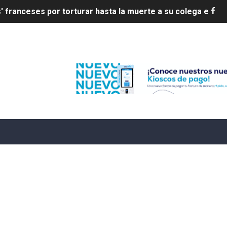
20 años de cárcel por robo de celulares
4 se ha alejado de República Dominicana en las últimas ho
Edenorte
e agosto de 2026
aturas de hasta 35 °C para este miércoles
L ROSARIO
LIVO (CONTROLANDOELEJIDO.COM)
 ¿hasta dónde puede restringirse el acceso de los ciudadan
ido a $58.44; el euro subió a $68.79
ollo energético del Cibao Central con nueva subestación 
dy Paulino conquista oro en JCC