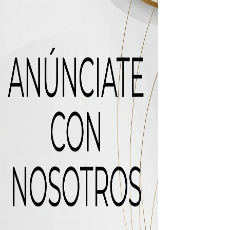
 de “Cosas Locas”
recto