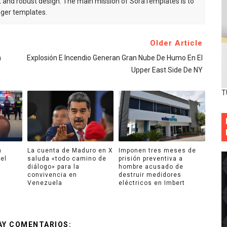
 and robust design. The main mission of SoraTemplates is to
gger templates.
Older Article
n
Explosión E Incendio Generan Gran Nube De Humo En El
Upper East Side De NY
T
n
La cuenta de Maduro en X
Imponen tres meses de
el
saluda «todo camino de
prisión preventiva a
diálogo» para la
hombre acusado de
convivencia en
destruir medidores
Venezuela
eléctricos en Imbert
AY COMENTARIOS: