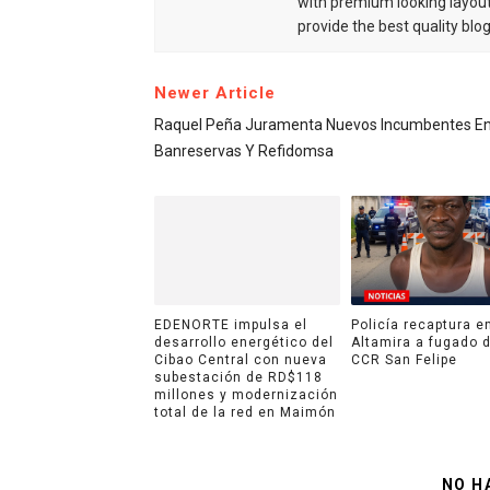
with premium looking layout
provide the best quality blo
Newer Article
Raquel Peña Juramenta Nuevos Incumbentes E
Banreservas Y Refidomsa
EDENORTE impulsa el
Policía recaptura e
desarrollo energético del
Altamira a fugado d
Cibao Central con nueva
CCR San Felipe
subestación de RD$118
millones y modernización
total de la red en Maimón
NO H