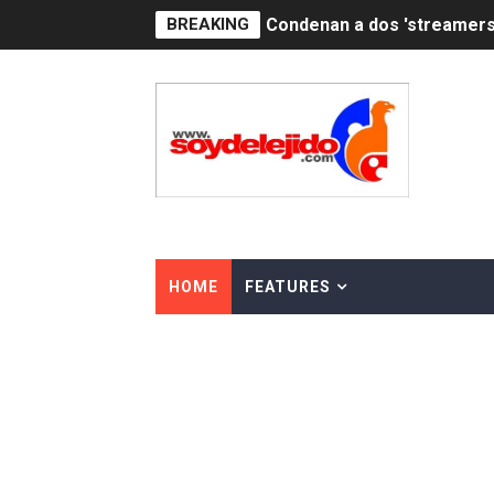
BREAKING
Nuevo Código Penal: hasta 
La nube sahariana número 1
Tasa del dólar jueves 06 d
Indomet pronostica temper
JAPY VERDEI MISS MICHEL
JAPY VERDEI MR. EDDY O
HOME
FEATURES
Playas públicas y hoteles:
Dólar bajó 9 cts. y era vend
EDENORTE impulsa el desarr
Medallista olímpica Marilei