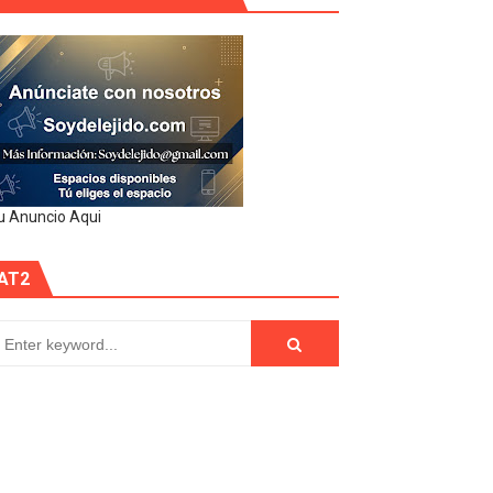
u Anuncio Aqui
AT2