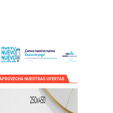
icleta
APROVECHA NUESTRAS OFERTAS
mático entre EEUU e Irán, tras la cancelación de un ataque.