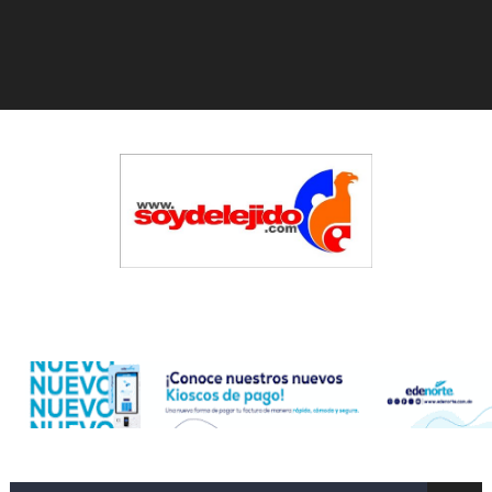
Operativo en Barahona: desmantelan fábrica de alcohol
Autoridades indagan muerte de mujer en La Zurza, Dist
Accidente en Verón deja un motorista fallecido y otra 
Policía recaptura en Altamira a fugado del CCR San Fel
El precio del brent cayó un 7,05 % a 83,77 dólares por 
Un sismo de magnitud 3,4 se registra en una provincia
Edenorte
Incendio en Grecia quema 12,600 hectáreas y obliga a
Pacheman apuesta por la evolución del merengue típi
Dólar bajó 10 cts. y era vendido a $58.62; el euro sigue 
Marileidy Paulino correrá este lunes el relevo mixto 