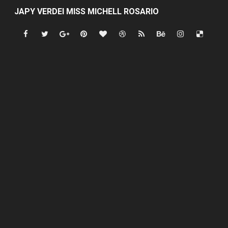
JAPY VERDEI MR. EDDY OLIVO (CONTROLANDOELEJID
Playas públicas y hoteles: ¿hasta dónde puede restring
Dólar bajó 9 cts. y era vendido a $58.44; el euro subió a
EDENORTE impulsa el desarrollo energético del Cibao C
Medallista olímpica Marileidy Paulino conquista oro en
Dólar bajó 9 cts. y era vendido a $58.53; el euro sigue a
Nuevo Código Penal entra en vigor en República Domin
NY: Ultiman a puñaladas a un dominicano en Long Island
Incendio en tren de Manhattan deja 12 heridos
Gobierno español afirma retorno de 70.000 migrantes 