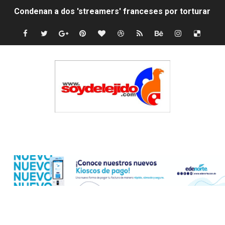
Condenan a dos 'streamers' franceses por torturar has
Nuevo Código Penal: hasta 20 años de cárcel por robo 
La nube sahariana número 14 se ha alejado de Repúblic
Tasa del dólar jueves 06 de agosto de 2026
Indomet pronostica temperaturas de hasta 35 °C para 
JAPY VERDEI MISS MICHELL ROSARIO
Edenorte
JAPY VERDEI MR. EDDY OLIVO (CONTROLANDOELEJID
Playas públicas y hoteles: ¿hasta dónde puede restring
Dólar bajó 9 cts. y era vendido a $58.44; el euro subió a
EDENORTE impulsa el desarrollo energético del Cibao C