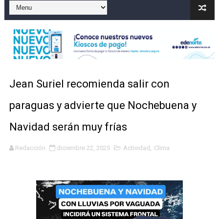
El precio del brent cayó un 7,05 % a 83,77 dólares por 
Un sismo de magnitud 3,4 se registra en una provincia
Incendio en Grecia quema 12,600 hectáreas y obliga a
Pacheman apuesta por la evolución del merengue típi
Jean Suriel recomienda salir con
Un derrumbe en el centro de Cuba deja dos personas m
paraguas y advierte que Nochebuena y
Navidad serán muy frías
Redacción
diciembre 22, 2025
Actividad
,
Clima