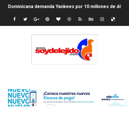
Dominicana demanda Yankees por 10 millones de dólar
Precio del dólar hoy viernes 7 de agosto de 2026
Un derrumbe en el centro de Cuba deja dos personas m
Condenan a dos 'streamers' franceses por torturar has
Nuevo Código Penal: hasta 20 años de cárcel por robo 
La nube sahariana número 14 se ha alejado de Repúblic
Edenorte
Tasa del dólar jueves 06 de agosto de 2026
Indomet pronostica temperaturas de hasta 35 °C para 
JAPY VERDEI MISS MICHELL ROSARIO
JAPY VERDEI MR. EDDY OLIVO (CONTROLANDOELEJID