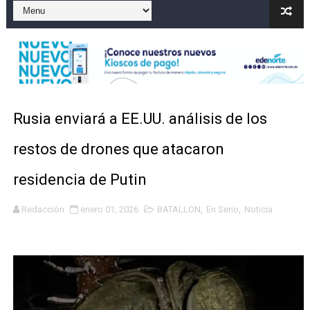
Autoridades indagan muerte de mujer en La Zurza, Dist
Accidente en Verón deja un motorista fallecido y otra 
Discusión familiar termina en muerte de un joven en Mo
Coraasan construye parque solar de un megavatio para 
Rusia enviará a EE.UU. análisis de los
Irán apuesta por resistencia en disputa con Estados Un
restos de drones que atacaron
residencia de Putin
Redacción
enero 01, 2026
BATALLON
,
En Serio
,
Noticia