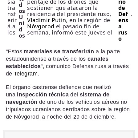
sia
peritaje de los drones que
rio
d
tra
sostienen que atacaron la
de
os
nsf
residencia del presidente ruso,
Def
.
U
erir
Vladímir Putin
, en la región de
ens
ni
á a
Nóvgorod
el pasado fin de
a
d
los
semana, informó este jueves el
rus
os
o
"Estos
materiales se transferirán
a la parte
estadounidense a través de los
canales
establecidos
", comunicó Defensa rusa a través
de
Telegram
.
El órgano castrense defiende que realizó
una
inspección técnica
del
sistema de
navegación
de uno de los vehículos aéreos no
tripulados ucranianos derribados sobre la región
de Nóvgorod la noche del 29 de diciembre.