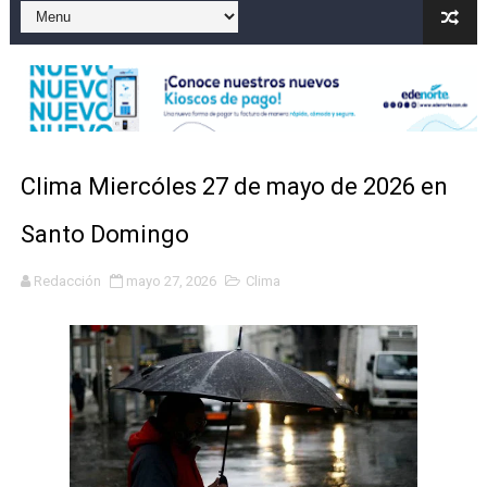
El precio del brent cayó un 7,05 % a 83,77 dólares por 
Un sismo de magnitud 3,4 se registra en una provincia
Incendio en Grecia quema 12,600 hectáreas y obliga a
Pacheman apuesta por la evolución del merengue típi
Clima Miercóles 27 de mayo de 2026 en
Un derrumbe en el centro de Cuba deja dos personas m
Santo Domingo
Redacción
mayo 27, 2026
Clima