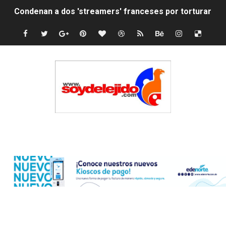
Condenan a dos 'streamers' franceses por torturar has
Nuevo Código Penal: hasta 20 años de cárcel por robo 
La nube sahariana número 14 se ha alejado de Repúblic
Tasa del dólar jueves 06 de agosto de 2026
Indomet pronostica temperaturas de hasta 35 °C para 
JAPY VERDEI MISS MICHELL ROSARIO
Edenorte
JAPY VERDEI MR. EDDY OLIVO (CONTROLANDOELEJID
Playas públicas y hoteles: ¿hasta dónde puede restring
Dólar bajó 9 cts. y era vendido a $58.44; el euro subió a
EDENORTE impulsa el desarrollo energético del Cibao C