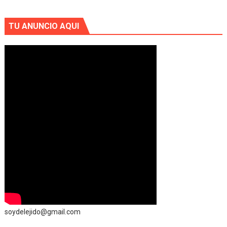
TU ANUNCIO AQUI
soydelejido@gmail.com