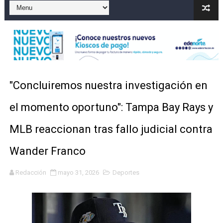
Gobierno español afirma retorno de 70.000 migrantes 
Operativo en Barahona: desmantelan fábrica de alcohol
Autoridades indagan muerte de mujer en La Zurza, Dist
Accidente en Verón deja un motorista fallecido y otra 
"Concluiremos nuestra investigación en
Discusión familiar termina en muerte de un joven en Mo
el momento oportuno": Tampa Bay Rays y
Coraasan construye parque solar de un megavatio para 
MLB reaccionan tras fallo judicial contra
Wander Franco
Redacción
mayo 31, 2026
Deportes