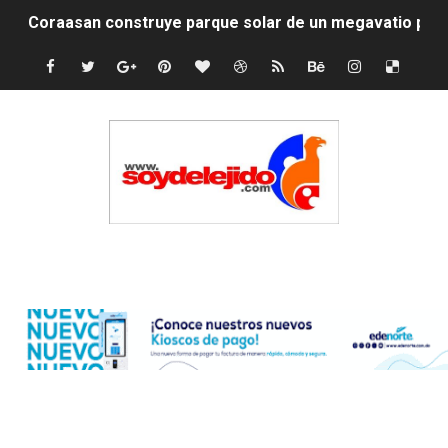
Coraasan construye parque solar de un megavatio para 
Irán apuesta por resistencia en disputa con Estados Un
Dominicana demanda Yankees por 10 millones de dólar
Precio del dólar hoy viernes 7 de agosto de 2026
Un derrumbe en el centro de Cuba deja dos personas m
Condenan a dos 'streamers' franceses por torturar has
Edenorte
Nuevo Código Penal: hasta 20 años de cárcel por robo 
La nube sahariana número 14 se ha alejado de Repúblic
Tasa del dólar jueves 06 de agosto de 2026
Indomet pronostica temperaturas de hasta 35 °C para 