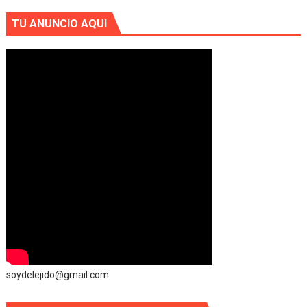
TU ANUNCIO AQUI
soydelejido@gmail.com