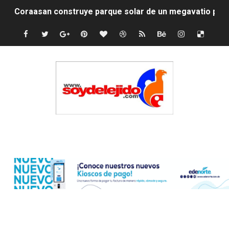
Coraasan construye parque solar de un megavatio para 
Irán apuesta por resistencia en disputa con Estados Un
Dominicana demanda Yankees por 10 millones de dólar
Precio del dólar hoy viernes 7 de agosto de 2026
Un derrumbe en el centro de Cuba deja dos personas m
Condenan a dos 'streamers' franceses por torturar has
Edenorte
Nuevo Código Penal: hasta 20 años de cárcel por robo 
La nube sahariana número 14 se ha alejado de Repúblic
Tasa del dólar jueves 06 de agosto de 2026
Indomet pronostica temperaturas de hasta 35 °C para 