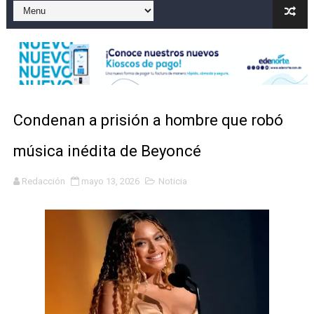
Gobierno español afirma retorno de 70.000 migrantes 
Operativo en Barahona: desmantelan fábrica de alcohol
Autoridades indagan muerte de mujer en La Zurza, Dist
Accidente en Verón deja un motorista fallecido y otra 
Condenan a prisión a hombre que robó
Discusión familiar termina en muerte de un joven en Mo
música inédita de Beyoncé
Redacción
mayo 13, 2026
Noticia