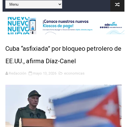
Dólar bajó 9 cts. y era vendido a $58.53; el euro sigue a
Nuevo Código Penal entra en vigor en República Domin
NY: Ultiman a puñaladas a un dominicano en Long Island
Incendio en tren de Manhattan deja 12 heridos
Cuba “asfixiada” por bloqueo petrolero de
Lionel Messi y su familia despiden a su padre Jorge e
EE.UU., afirma Díaz-Canel
SNS fortalece servicios diagnósticos en centros de Pr
Redacción
mayo 13, 2026
economicas