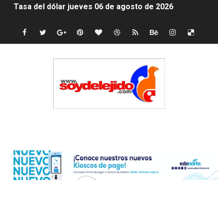
Indomet pronostica temperaturas de hasta 35 °C para 
JAPY VERDEI MISS MICHELL ROSARIO
JAPY VERDEI MR. EDDY OLIVO (CONTROLANDOELEJID
Playas públicas y hoteles: ¿hasta dónde puede restring
Dólar bajó 9 cts. y era vendido a $58.44; el euro subió a
EDENORTE impulsa el desarrollo energético del Cibao C
Edenorte
Medallista olímpica Marileidy Paulino conquista oro en
Dólar bajó 9 cts. y era vendido a $58.53; el euro sigue a
Nuevo Código Penal entra en vigor en República Domin
NY: Ultiman a puñaladas a un dominicano en Long Island