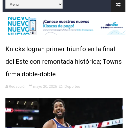
Operativo en Barahona: desmantelan fábrica de alcohol
Autoridades indagan muerte de mujer en La Zurza, Dist
Accidente en Verón deja un motorista fallecido y otra 
Discusión familiar termina en muerte de un joven en Mo
Knicks logran primer triunfo en la final
Coraasan construye parque solar de un megavatio para 
del Este con remontada histórica; Towns
firma doble-doble
Redacción
mayo 20, 2026
Deportes