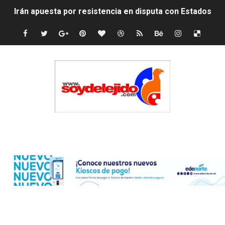
Irán apuesta por resistencia en disputa con Estados Un
Dominicana demanda Yankees por 10 millones de dólar
Precio del dólar hoy viernes 7 de agosto de 2026
Un derrumbe en el centro de Cuba deja dos personas m
Condenan a dos 'streamers' franceses por torturar has
Nuevo Código Penal: hasta 20 años de cárcel por robo 
Edenorte
La nube sahariana número 14 se ha alejado de Repúblic
Tasa del dólar jueves 06 de agosto de 2026
Indomet pronostica temperaturas de hasta 35 °C para 
JAPY VERDEI MISS MICHELL ROSARIO