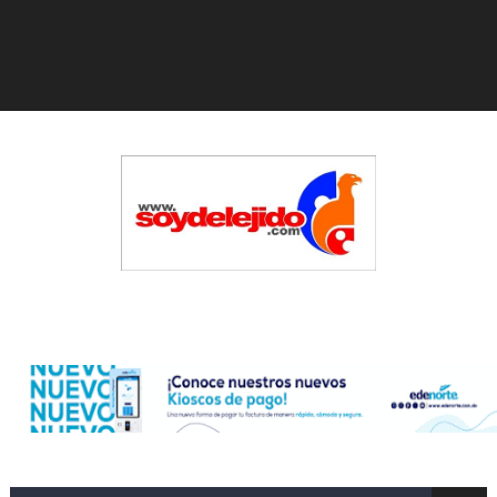
Gobierno español afirma retorno de 70.000 migrantes 
Operativo en Barahona: desmantelan fábrica de alcohol
Autoridades indagan muerte de mujer en La Zurza, Dist
Accidente en Verón deja un motorista fallecido y otra 
Policía recaptura en Altamira a fugado del CCR San Fel
El precio del brent cayó un 7,05 % a 83,77 dólares por 
Edenorte
Un sismo de magnitud 3,4 se registra en una provincia
Incendio en Grecia quema 12,600 hectáreas y obliga a
Pacheman apuesta por la evolución del merengue típi
Dólar bajó 10 cts. y era vendido a $58.62; el euro sigue 