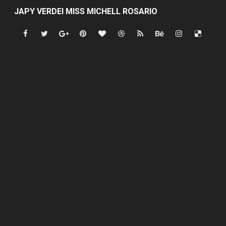
JAPY VERDEI MISS MICHELL ROSARIO
JAPY VERDEI MR. EDDY OLIVO (CONTROLANDOELEJID
Playas públicas y hoteles: ¿hasta dónde puede restring
Dólar bajó 9 cts. y era vendido a $58.44; el euro subió a
EDENORTE impulsa el desarrollo energético del Cibao C
Medallista olímpica Marileidy Paulino conquista oro en
Dólar bajó 9 cts. y era vendido a $58.53; el euro sigue a
Nuevo Código Penal entra en vigor en República Domin
NY: Ultiman a puñaladas a un dominicano en Long Island
Incendio en tren de Manhattan deja 12 heridos