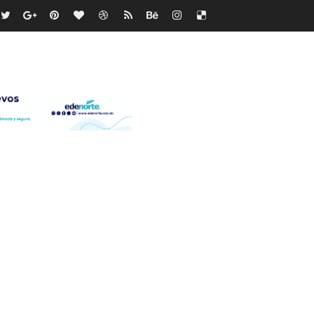
os?
de RD$118 millones y modernización total de la red en Mai