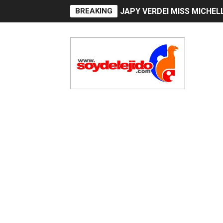
BREAKING
JAPY VERDEI MR. EDDY O
Playas públicas y hoteles:
Dólar bajó 9 cts. y era vend
EDENORTE impulsa el desarr
Medallista olímpica Marilei
Dólar bajó 9 cts. y era vend
Nuevo Código Penal entra 
NY: Ultiman a puñaladas a 
Incendio en tren de Manhat
Gobierno español afirma r