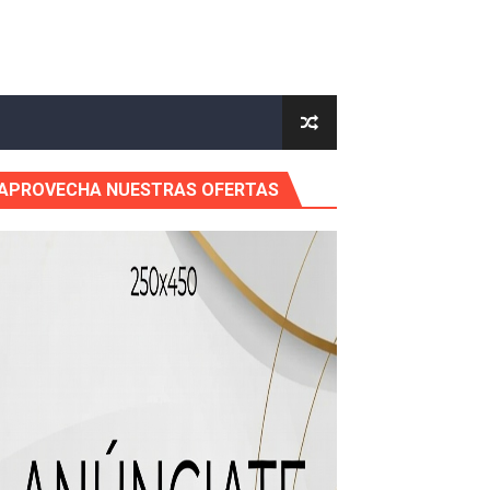
icleta
APROVECHA NUESTRAS OFERTAS
mático entre EEUU e Irán, tras la cancelación de un ataque.
 de “Cosas Locas”