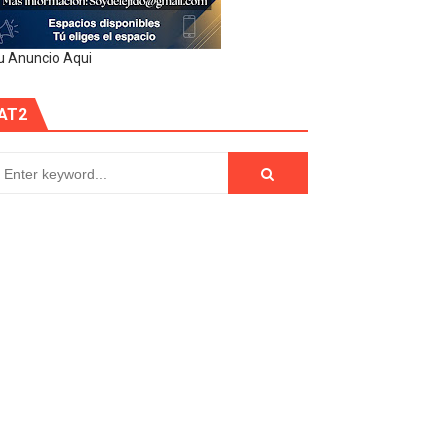
u Anuncio Aqui
AT2