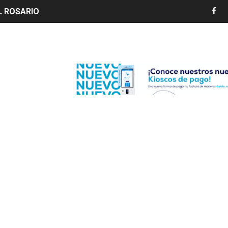
LIVO (CONTROLANDOELEJIDO.COM)
 ¿hasta dónde puede restringirse el acceso de los ciudadan
Edenorte
ido a $58.44; el euro subió a $68.79
ollo energético del Cibao Central con nueva subestación 
dy Paulino conquista oro en JCC
ido a $58.53; el euro sigue a $68.74
en vigor en República Dominicana
un dominicano en Long Island
tan deja 12 heridos
etorno de 70.000 migrantes en Ceuta