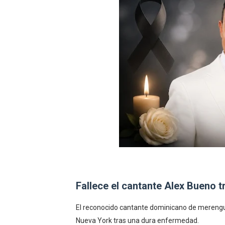
Sismo Samaná: registran te
Operadores de rifas y banc
Familia relata angustia tra
Indomet pronostica temper
JAPY VERDEI MISS MICHEL
Fallece el cantante Alex Bueno t
El reconocido cantante dominicano de merengue
Nueva York tras una dura enfermedad.