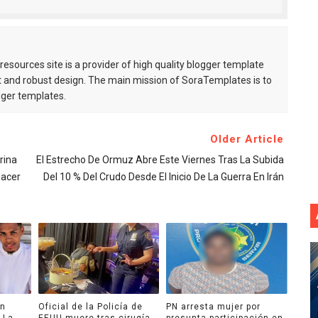
esources site is a provider of high quality blogger template
 and robust design. The main mission of SoraTemplates is to
gger templates.
Older Article
rina
El Estrecho De Ormuz Abre Este Viernes Tras La Subida
Nacer
Del 10 % Del Crudo Desde El Inicio De La Guerra En Irán
an
Oficial de la Policía de
PN arresta mujer por
 La
EEUU muere tras cirugía
presunta participación en