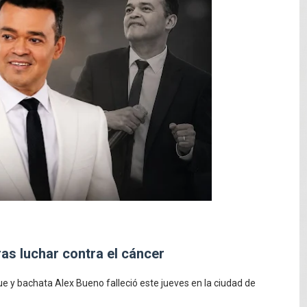
mblor de magnitud 4.8 al sur de Sánchez
as ilegales enfrentarían penas de hasta 10 años de prisión
s explosión de tanque de gas en fritura de SFM
aturas de hasta 35 °C para este miércoles
L ROSARIO
ras luchar contra el cáncer
 y bachata Alex Bueno falleció este jueves en la ciudad de