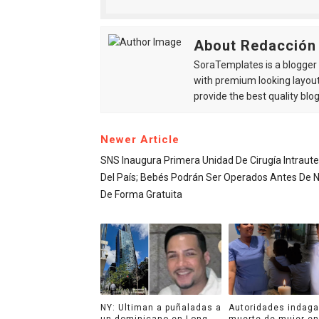
About Redacción
SoraTemplates is a blogger r
with premium looking layout
provide the best quality blo
Newer Article
SNS Inaugura Primera Unidad De Cirugía Intraute
Del País; Bebés Podrán Ser Operados Antes De 
De Forma Gratuita
NY: Ultiman a puñaladas a
Autoridades indag
un dominicano en Long
muerte de mujer en