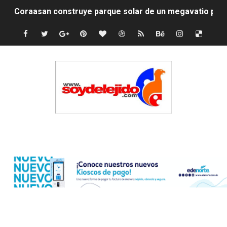
Irán apuesta por resistencia en disputa con Estados Un
Dominicana demanda Yankees por 10 millones de dólar
Precio del dólar hoy viernes 7 de agosto de 2026
Un derrumbe en el centro de Cuba deja dos personas m
Condenan a dos 'streamers' franceses por torturar has
Nuevo Código Penal: hasta 20 años de cárcel por robo 
Edenorte
La nube sahariana número 14 se ha alejado de Repúblic
Tasa del dólar jueves 06 de agosto de 2026
Indomet pronostica temperaturas de hasta 35 °C para 
JAPY VERDEI MISS MICHELL ROSARIO