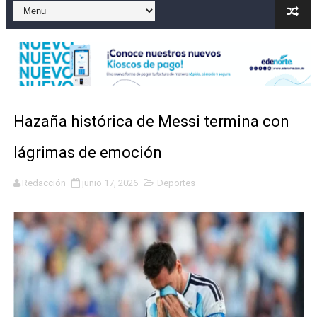
Operativo en Barahona: desmantelan fábrica de alcohol
Autoridades indagan muerte de mujer en La Zurza, Dist
Accidente en Verón deja un motorista fallecido y otra 
Discusión familiar termina en muerte de un joven en Mo
Hazaña histórica de Messi termina con
Coraasan construye parque solar de un megavatio para 
lágrimas de emoción
Redacción
junio 17, 2026
Deportes