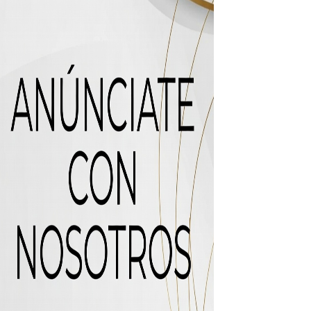
 de “Cosas Locas”
recto