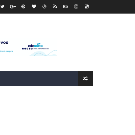
ras
os?
de RD$118 millones y modernización total de la red en Mai