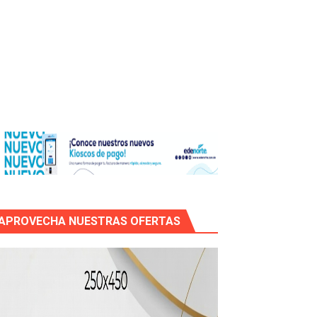
icleta
APROVECHA NUESTRAS OFERTAS
mático entre EEUU e Irán, tras la cancelación de un ataque.