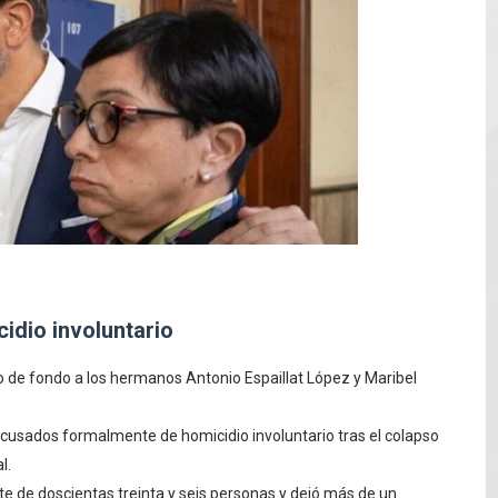
12,600 hectáreas y obliga a nuevas evacuaciones
volución del merengue típico moderno con el lanzamiento
dido a $58.62; el euro sigue a $68.74
 franceses por torturar hasta la muerte a su colega en di
20 años de cárcel por robo de celulares
cidio involuntario
io de fondo a los hermanos Antonio Espaillat López y Maribel
 acusados formalmente de homicidio involuntario tras el colapso
l.
rte de doscientas treinta y seis personas y dejó más de un