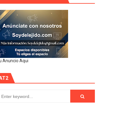
u Anuncio Aqui
AT2