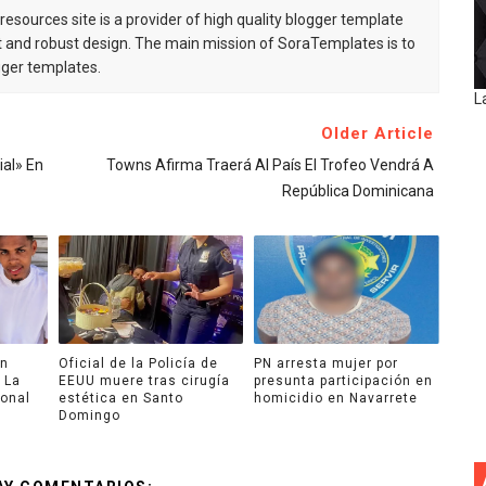
esources site is a provider of high quality blogger template
 and robust design. The main mission of SoraTemplates is to
gger templates.
L
Older Article
ial» En
Towns Afirma Traerá Al País El Trofeo Vendrá A
República Dominicana
an
Oficial de la Policía de
PN arresta mujer por
 La
EEUU muere tras cirugía
presunta participación en
ional
estética en Santo
homicidio en Navarrete
Domingo