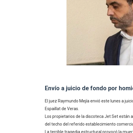
Incendio en Grecia quema 
Pacheman apuesta por la e
Dólar bajó 10 cts. y era ven
Condenan a dos 'streamers'
Nuevo Código Penal: hasta 
Envío a juicio de fondo por homi
El juez Raymundo Mejía envió este lunes a juic
Espaillat de Veras.
Los propietarios de la discoteca Jet Set están
del techo del referido establecimiento comercia
La terrible tragedia estructural provocó la mue