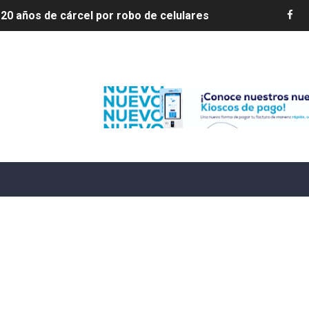
4 se ha alejado de República Dominicana en las últimas ho
e agosto de 2026
Edenorte
aturas de hasta 35 °C para este miércoles
L ROSARIO
LIVO (CONTROLANDOELEJIDO.COM)
 ¿hasta dónde puede restringirse el acceso de los ciudadan
ido a $58.44; el euro subió a $68.79
ollo energético del Cibao Central con nueva subestación 
dy Paulino conquista oro en JCC
ido a $58.53; el euro sigue a $68.74