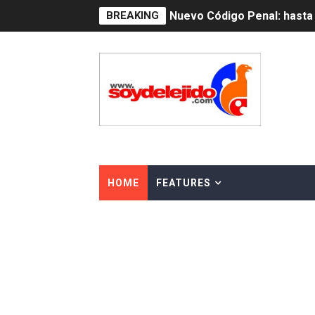
BREAKING
La nube sahariana número 1
Tasa del dólar jueves 06 d
Indomet pronostica temper
JAPY VERDEI MISS MICHEL
JAPY VERDEI MR. EDDY O
Playas públicas y hoteles:
HOME
FEATURES
Dólar bajó 9 cts. y era vend
EDENORTE impulsa el desarr
Medallista olímpica Marilei
Dólar bajó 9 cts. y era vend