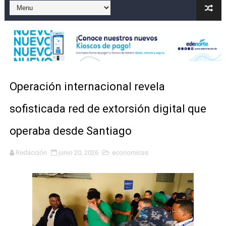
Marileidy Paulino correrá este lunes el relevo mixto 
Sismo Samaná: registran temblor de magnitud 4.8 al s
Operadores de rifas y bancas ilegales enfrentarían pen
Familia relata angustia tras explosión de tanque de gas
Operación internacional revela
Indomet pronostica temperaturas de hasta 35 °C para 
sofisticada red de extorsión digital que
operaba desde Santiago
Redacción
junio 20, 2026
economicas