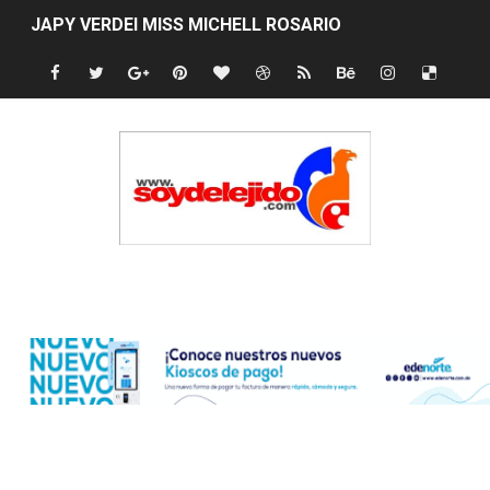
JAPY VERDEI MISS MICHELL ROSARIO
JAPY VERDEI MR. EDDY OLIVO (CONTROLANDOELEJID
Playas públicas y hoteles: ¿hasta dónde puede restring
Dólar bajó 9 cts. y era vendido a $58.44; el euro subió a
EDENORTE impulsa el desarrollo energético del Cibao C
Medallista olímpica Marileidy Paulino conquista oro en
Edenorte
Dólar bajó 9 cts. y era vendido a $58.53; el euro sigue a
Nuevo Código Penal entra en vigor en República Domin
NY: Ultiman a puñaladas a un dominicano en Long Island
Incendio en tren de Manhattan deja 12 heridos