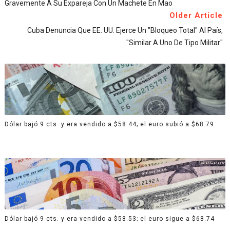
Gravemente A Su Expareja Con Un Machete En Mao
Older Article
Cuba Denuncia Que EE. UU. Ejerce Un "bloqueo Total" Al País,
"similar A Uno De Tipo Militar"
Dólar bajó 9 cts. y era vendido a $58.44; el euro subió a $68.79
Dólar bajó 9 cts. y era vendido a $58.53; el euro sigue a $68.74