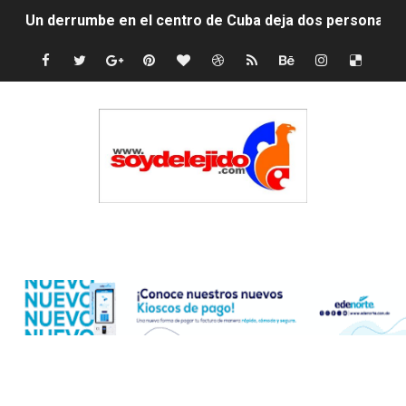
Un derrumbe en el centro de Cuba deja dos personas m
Condenan a dos 'streamers' franceses por torturar has
Nuevo Código Penal: hasta 20 años de cárcel por robo 
La nube sahariana número 14 se ha alejado de Repúblic
Tasa del dólar jueves 06 de agosto de 2026
Indomet pronostica temperaturas de hasta 35 °C para 
Edenorte
JAPY VERDEI MISS MICHELL ROSARIO
JAPY VERDEI MR. EDDY OLIVO (CONTROLANDOELEJID
Playas públicas y hoteles: ¿hasta dónde puede restring
Dólar bajó 9 cts. y era vendido a $58.44; el euro subió a