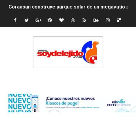
Coraasan construye parque solar de un megavatio para 
Irán apuesta por resistencia en disputa con Estados Un
Dominicana demanda Yankees por 10 millones de dólar
Precio del dólar hoy viernes 7 de agosto de 2026
Un derrumbe en el centro de Cuba deja dos personas m
Condenan a dos 'streamers' franceses por torturar has
Edenorte
Nuevo Código Penal: hasta 20 años de cárcel por robo 
La nube sahariana número 14 se ha alejado de Repúblic
Tasa del dólar jueves 06 de agosto de 2026
Indomet pronostica temperaturas de hasta 35 °C para 